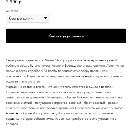
3 900
р.
цепочка
Купить украшение
Серебряная подвеска «La Vie en Champagne» - изящное украшение ручной
работы в форме бутылки классического французского шампанского. Лаконичная
форма и блеск серебра 925 пробы передают атмосферу праздника и
элегантности. В центре — фианит, сверкающий как пузырьки игристого, символ
радости и вкуса к жизни.
Украшение создано для тех, кто ценит стиль, качество и смысл в деталях.
Подвеска идеально подойдёт как оригинальный подарок, а также станет
акцентом в повседневном или вечернем образе. Выберите оттенок фианита на
свой вкус: жёлтый - полусладкое игристое, зелёный - брют, розовый - розе, и
создайте собственное настроение праздника. Подвеска так же может быть без
камня. А с обратной стороны каждой подвески есть секретик: маленькое
сердечко, которое добавит эмоций, если вы приобретаете это украшение в
подарок.