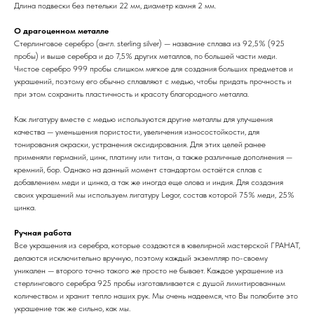
Длина подвески без петельки 22 мм, диаметр камня 2 мм.
О драгоценном металле
Стерлинговое серебро (англ. sterling silver) — название сплава из 92,5% (925
пробы) и выше серебра и до 7,5% других металлов, по большей части меди.
Чистое серебро 999 пробы слишком мягкое для создания больших предметов и
украшений, поэтому его обычно сплавляют с медью, чтобы придать прочность и
при этом сохранить пластичность и красоту благородного металла.
Как лигатуру вместе с медью используются другие металлы для улучшения
качества — уменьшения пористости, увеличения износостойкости, для
тонирования окраски, устранения оксидирования. Для этих целей ранее
применяли германий, цинк, платину или титан, а также различные дополнения —
кремний, бор. Однако на данный момент стандартом остаётся сплав с
добавлением меди и цинка, а так же иногда еще олова и индия. Для создания
своих украшений мы используем лигатуру Legor, состав которой 75% меди, 25%
цинка.
Ручная работа
Все украшения из серебра, которые создаются в ювелирной мастерской ГРАНАТ,
делаются исключительно вручную, поэтому каждый экземпляр по-своему
уникален — второго точно такого же просто не бывает. Каждое украшение из
стерлингового серебра 925 пробы изготавливается с душой лимитированным
количеством и хранит тепло наших рук. Мы очень надеемся, что Вы полюбите это
украшение так же сильно, как мы.