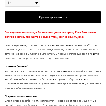
Купить украшение
Это украшение готово, и Вы можете купить его сразу. Если Вам нужен
другой размер, пройдите в раздел
http://granat-silver.ru/rings
Хотите украшение, которое будет сделано в единственном экземпляре? Тогда
эта модель для Вас! Мятая фактура каждого кольца уникальна, так как делается
вручную из воска. Вы можете смело купить 2 парных колечка для себя и подруги
или своего партнера, но кольца не будут одинаковыми.
О камне (вставке)
Считается, что этот камень способен помогать неуверенным в себе людям и тем,
кто склонен к наивности. Если носить украшения из такого минерала, то можно
выработать наблюдательность. Это поможет лучше разбираться в людях.
Амазонит позволяет женщинам раскрывать свою привлекательность, он вызывает
любовь к собственной внешности.
О драгоценном металле
Стерлинговое серебро (англ. sterling silver) — название сплава из 92,5% (925
пробы) и выше серебра и до 7,5% других металлов, по большей части меди.