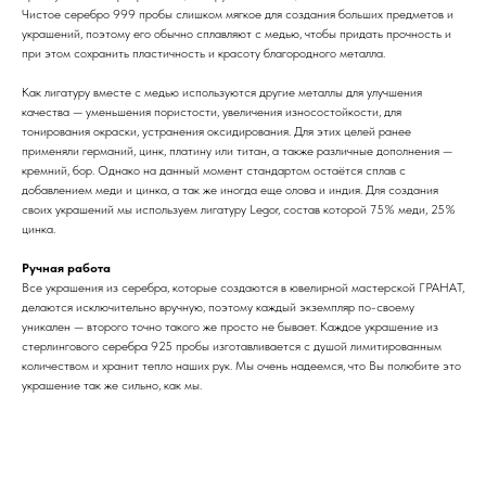
Чистое серебро 999 пробы слишком мягкое для создания больших предметов и
украшений, поэтому его обычно сплавляют с медью, чтобы придать прочность и
при этом сохранить пластичность и красоту благородного металла.
Как лигатуру вместе с медью используются другие металлы для улучшения
качества — уменьшения пористости, увеличения износостойкости, для
тонирования окраски, устранения оксидирования. Для этих целей ранее
применяли германий, цинк, платину или титан, а также различные дополнения —
кремний, бор. Однако на данный момент стандартом остаётся сплав с
добавлением меди и цинка, а так же иногда еще олова и индия. Для создания
своих украшений мы используем лигатуру Legor, состав которой 75% меди, 25%
цинка.
Ручная работа
Все украшения из серебра, которые создаются в ювелирной мастерской ГРАНАТ,
делаются исключительно вручную, поэтому каждый экземпляр по-своему
уникален — второго точно такого же просто не бывает. Каждое украшение из
стерлингового серебра 925 пробы изготавливается с душой лимитированным
количеством и хранит тепло наших рук. Мы очень надеемся, что Вы полюбите это
украшение так же сильно, как мы.