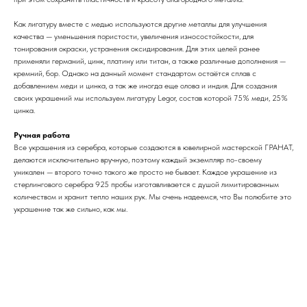
Как лигатуру вместе с медью используются другие металлы для улучшения
качества — уменьшения пористости, увеличения износостойкости, для
тонирования окраски, устранения оксидирования. Для этих целей ранее
применяли германий, цинк, платину или титан, а также различные дополнения —
кремний, бор. Однако на данный момент стандартом остаётся сплав с
добавлением меди и цинка, а так же иногда еще олова и индия. Для создания
своих украшений мы используем лигатуру Legor, состав которой 75% меди, 25%
цинка.
Ручная работа
Все украшения из серебра, которые создаются в ювелирной мастерской ГРАНАТ,
делаются исключительно вручную, поэтому каждый экземпляр по-своему
уникален — второго точно такого же просто не бывает. Каждое украшение из
стерлингового серебра 925 пробы изготавливается с душой лимитированным
количеством и хранит тепло наших рук. Мы очень надеемся, что Вы полюбите это
украшение так же сильно, как мы.