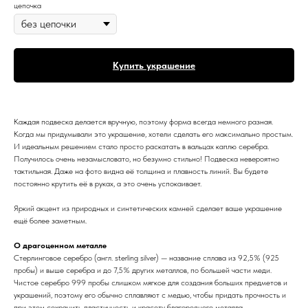
цепочка
Купить украшение
Каждая подвеска делается вручную, поэтому форма всегда немного разная.
Когда мы придумывали это украшение, хотели сделать его максимально простым.
И идеальным решением стало просто раскатать в вальцах каплю серебра.
Получилось очень незамысловато, но безумно стильно! Подвеска невероятно
тактильная. Даже на фото видна её толщина и плавность линий. Вы будете
постоянно крутить её в руках, а это очень успокаивает.
Яркий акцент из природных и синтетических камней сделает ваше украшение
ещё более заметным.
О драгоценном металле
Стерлинговое серебро (англ. sterling silver) — название сплава из 92,5% (925
пробы) и выше серебра и до 7,5% других металлов, по большей части меди.
Чистое серебро 999 пробы слишком мягкое для создания больших предметов и
украшений, поэтому его обычно сплавляют с медью, чтобы придать прочность и
при этом сохранить пластичность и красоту благородного металла.