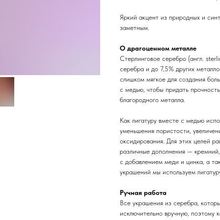
Яркий акцент из природных и син
заметным.
О драгоценном металле
Стерлинговое серебро (англ. sterl
серебра и до 7,5% других металл
слишком мягкое для создания бол
с медью, чтобы придать прочность
благородного металла.
Как лигатуру вместе с медью испо
уменьшения пористости, увеличени
оксидирования. Для этих целей ра
различные дополнения — кремний,
с добавлением меди и цинка, а та
украшений мы используем лигатуру
Ручная работа
Все украшения из серебра, котор
исключительно вручную, поэтому 