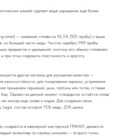
тетических камней сделает ваше украшение ещё более
ing silver) — название сплава из 92,5% (925 пробы) и выше
ов, по большей части меди. Чистое серебро 999 пробы
ьших предметов и украшений, поэтому его обычно сплавляют
 и при этом сохранить пластичность и красоту
льзуются другие металлы для улучшения качества —
я износостойкости, для тонирования окраски, устранения
нее применяли германий, цинк, платину или титан, а также
 бор. Однако на данный момент стандартом остаётся сплав
к же иногда еще олова и индия. Для создания своих
 Legor, состав которой 75% меди, 25% цинка.
ые создаются в ювелирной мастерской ГРАНАТ, делаются
каждый экземпляр по-своему уникален — второго точно