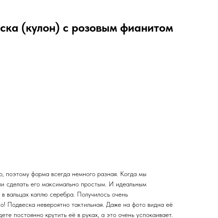
ска (кулон) с розовым фианитом
ю, поэтому форма всегда немного разная. Когда мы
ли сделать его максимально простым. И идеальным
 в вальцах каплю серебра. Получилось очень
о! Подвеска невероятно тактильная. Даже на фото видна её
ете постоянно крутить её в руках, а это очень успокаивает.