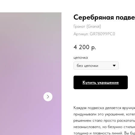
Серебряная подве
Гранат (Granat)
Артикул:
GR78099PC0
4 200
р.
цепочка
Купить украшение
Каждая подвеска делается вручну
придумывали это украшение, хоте
решением стало просто раскатать
незамысловато, но безумно стильн
толщина и плавность линий. Вы буд