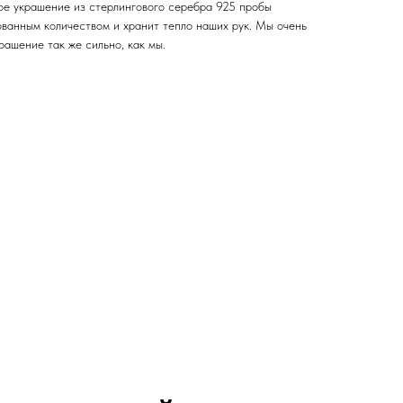
дое украшение из стерлингового серебра 925 пробы
ованным количеством и хранит тепло наших рук. Мы очень
рашение так же сильно, как мы.