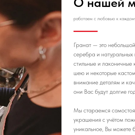
О нашей м
работаем с любовью к каждом
Гранат — это небольшой
серебра и натуральных
стильные и лаконичные 
шею и некоторые касто
внимание деталям и кач
они Вас будут долгие го
Мы стараемся самостоя
украшения с учётом пож
уникальное, Вы можете б