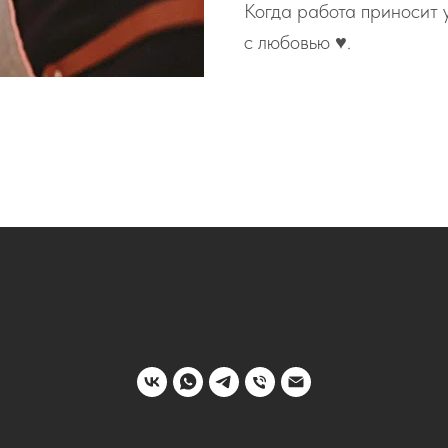
Когда работа приносит 
с любовью ♥️.