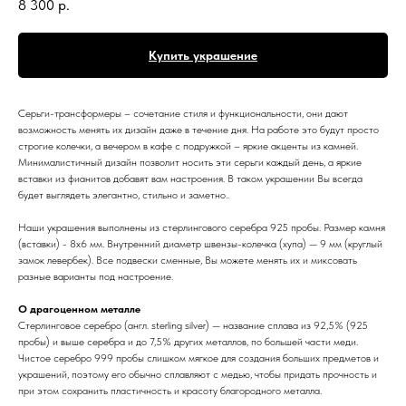
8 300
р.
Купить украшение
Серьги-трансформеры – сочетание стиля и функциональности, они дают
возможность менять их дизайн даже в течение дня. На работе это будут просто
строгие колечки, а вечером в кафе с подружкой – яркие акценты из камней.
Минималистичный дизайн позволит носить эти серьги каждый день, а яркие
вставки из фианитов добавят вам настроения. В таком украшении Вы всегда
будет выглядеть элегантно, стильно и заметно..
Наши украшения выполнены из стерлингового серебра 925 пробы. Размер камня
(вставки) - 8х6 мм. Внутренний диаметр швензы-колечка (хупа) — 9 мм (круглый
замок левербек). Все подвески сменные, Вы можете менять их и миксовать
разные варианты под настроение.
О драгоценном металле
Стерлинговое серебро (англ. sterling silver) — название сплава из 92,5% (925
пробы) и выше серебра и до 7,5% других металлов, по большей части меди.
Чистое серебро 999 пробы слишком мягкое для создания больших предметов и
украшений, поэтому его обычно сплавляют с медью, чтобы придать прочность и
при этом сохранить пластичность и красоту благородного металла.