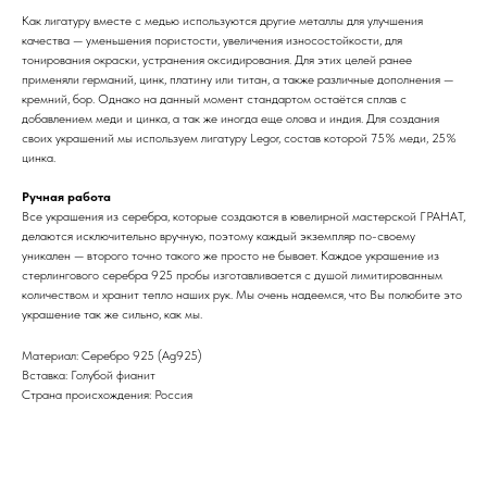
Как лигатуру вместе с медью используются другие металлы для улучшения
качества — уменьшения пористости, увеличения износостойкости, для
тонирования окраски, устранения оксидирования. Для этих целей ранее
применяли германий, цинк, платину или титан, а также различные дополнения —
кремний, бор. Однако на данный момент стандартом остаётся сплав с
добавлением меди и цинка, а так же иногда еще олова и индия. Для создания
своих украшений мы используем лигатуру Legor, состав которой 75% меди, 25%
цинка.
Ручная работа
Все украшения из серебра, которые создаются в ювелирной мастерской ГРАНАТ,
делаются исключительно вручную, поэтому каждый экземпляр по-своему
уникален — второго точно такого же просто не бывает. Каждое украшение из
стерлингового серебра 925 пробы изготавливается с душой лимитированным
количеством и хранит тепло наших рук. Мы очень надеемся, что Вы полюбите это
украшение так же сильно, как мы.
Материал: Cеребро 925 (Ag925)
Вставка: Голубой фианит
Страна происхождения: Россия