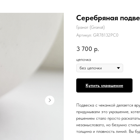
Серебряная подвес
Гранат (Granat)
Артикул:
GR78132PC0
3 700
р.
цепочка
Купить украшение
Подвеска с чеканкой делается вру
придумывали это украшение, хоте
решением стало просто раскатать
незамысловато, но безумно стильн
толщина и плавность линий. Вы буд