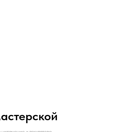
астерской
у украшению и покупателю