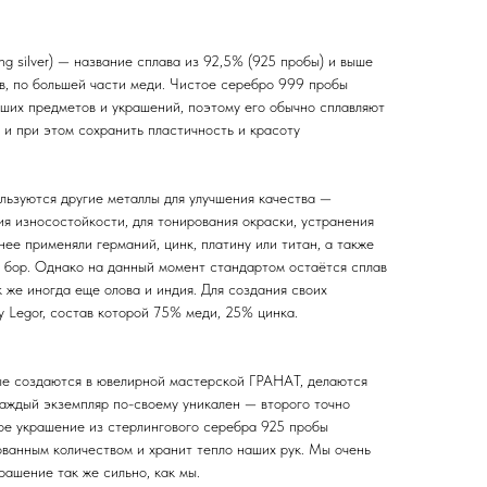
ing silver) — название сплава из 92,5% (925 пробы) и выше
ов, по большей части меди. Чистое серебро 999 пробы
ьших предметов и украшений, поэтому его обычно сплавляют
 и при этом сохранить пластичность и красоту
льзуются другие металлы для улучшения качества —
я износостойкости, для тонирования окраски, устранения
нее применяли германий, цинк, платину или титан, а также
 бор. Однако на данный момент стандартом остаётся сплав
к же иногда еще олова и индия. Для создания своих
 Legor, состав которой 75% меди, 25% цинка.
ые создаются в ювелирной мастерской ГРАНАТ, делаются
каждый экземпляр по-своему уникален — второго точно
дое украшение из стерлингового серебра 925 пробы
ованным количеством и хранит тепло наших рук. Мы очень
рашение так же сильно, как мы.