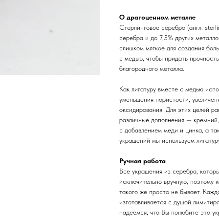
О драгоценном металле
Стерлинговое серебро (англ. sterl
серебра и до 7,5% других металл
слишком мягкое для создания бол
с медью, чтобы придать прочность
благородного металла.
Как лигатуру вместе с медью испо
уменьшения пористости, увеличени
оксидирования. Для этих целей ра
различные дополнения — кремний,
с добавлением меди и цинка, а та
украшений мы используем лигатуру
Ручная работа
Все украшения из серебра, котор
исключительно вручную, поэтому 
такого же просто не бывает. Каж
изготавливается с душой лимитир
надеемся, что Вы полюбите это ук