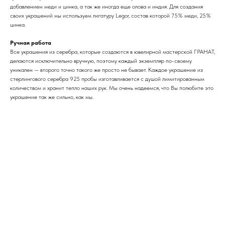
добавлением меди и цинка, а так же иногда еще олова и индия. Для создания
своих украшений мы используем лигатуру Legor, состав которой 75% меди, 25%
цинка.
Ручная работа
Все украшения из серебра, которые создаются в ювелирной мастерской ГРАНАТ,
делаются исключительно вручную, поэтому каждый экземпляр по-своему
уникален — второго точно такого же просто не бывает. Каждое украшение из
стерлингового серебра 925 пробы изготавливается с душой лимитированным
количеством и хранит тепло наших рук. Мы очень надеемся, что Вы полюбите это
украшение так же сильно, как мы.