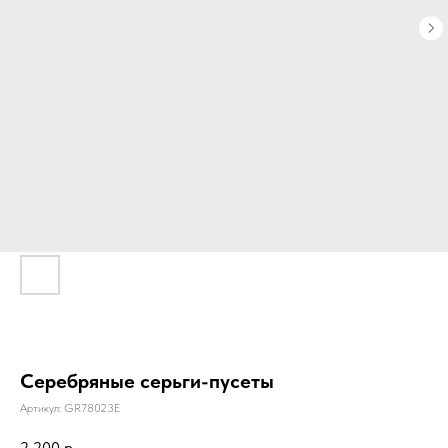
Серебряные серьги-пусеты
Артикул:
GR78023E
2 200
р.