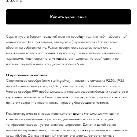
Купить украшение
Серьги-пусеты (серьги-гвоздики) отлично подойдут тем, кто любит абсолютный
минимализм. Но в то же время, эти пусеты (серьги-гвоздики) обязательно
обратят на себя внимание. Разная поверхность сережек может стать
выражением вашего настроения. Серьги могут быть матовыми, глянцевыми и
чернеными. Наши серьги станут идеальным подарком, который оценит по
достоинству любая девушка. Диаметр шарика 5 мм.
О драгоценном металле
Стерлинговое серебро (англ. sterling silver) — название сплава из 92,5% (925
пробы) и выше серебра и до 7,5% других металлов, по большей части меди.
Чистое серебро 999 пробы слишком мягкое для создания больших предметов и
украшений, поэтому его обычно сплавляют с медью, чтобы придать прочность и
при этом сохранить пластичность и красоту благородного металла.
Как лигатуру вместе с медью используются другие металлы для улучшения
качества — уменьшения пористости, увеличения износостойкости, для
тонирования окраски, устранения оксидирования. Для этих целей ранее
применяли германий, цинк, платину или титан, а также различные дополнения —
кремний, бор. Однако на данный момент стандартом остаётся сплав с