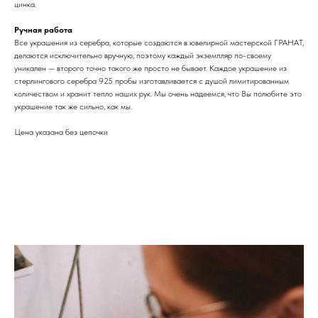
цинка.
Ручная работа
Все украшения из серебра, которые создаются в ювелирной мастерской ГРАНАТ,
делаются исключительно вручную, поэтому каждый экземпляр по-своему
уникален — второго точно такого же просто не бывает. Каждое украшение из
стерлингового серебра 925 пробы изготавливается с душой лимитированным
количеством и хранит тепло наших рук. Мы очень надеемся, что Вы полюбите это
украшение так же сильно, как мы.
Цена указана без цепочки