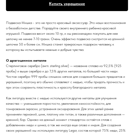
Купить украшение
Подвеска Мишка - это не просто красивый аксессуар. Это наши воспоминания
о беззаботном детстве. Порадуйте своего внутреннего ребенка красивой
игрушкой. Подвеска весит около 10 гр, и мы рекомендуем покупать для нее
цепочку не менее 7-10 грамм. Очень эффектно подвеска смотрится на длинной
цепочке 50 и более см. Мишка станет прекрасным подарком человеку, к
которому вы испытываете нежные и добрые чувства.
О драгоценном металле
Стерлинговое серебро (англ. sterling silver) — название сплава из 92,5% (925
пробы) и выше серебра и до 7,5% других металлов, по большей части меди.
Чистое серебро 999 пробы слишком мягкое для создания больших предметов и
украшений, поэтому его обычно сплавляют с медью, чтобы придать прочность и
при этом сохранить пластичность и красоту благородного металла.
Как лигатуру вместе с медью используются другие металлы для улучшения
качества — уменьшения пористости, увеличения износостойкости, для
тонирования окраски, устранения оксидирования. Для этих целей ранее
применяли германий, цинк, платину или титан, а также различные дополнения —
кремний, бор. Однако на данный момент стандартом остаётся сплав с
добавлением меди и цинка, а так же иногда еще олова и индия. Для создания
своих украшений мы используем лигатуру Legor, состав которой 75% меди, 25%