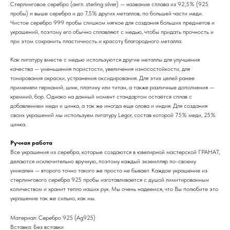
Стерлинговое серебро (англ. sterling silver) — название сплава из 92,5% (925
пробы) и выше серебра и до 7,5% других металлов, по большей части меди.
Чистое серебро 999 пробы слишком мягкое для создания больших предметов и
украшений, поэтому его обычно сплавляют с медью, чтобы придать прочность и
при этом сохранить пластичность и красоту благородного металла.
Как лигатуру вместе с медью используются другие металлы для улучшения
качества — уменьшения пористости, увеличения износостойкости, для
тонирования окраски, устранения оксидирования. Для этих целей ранее
применяли германий, цинк, платину или титан, а также различные дополнения —
кремний, бор. Однако на данный момент стандартом остаётся сплав с
добавлением меди и цинка, а так же иногда еще олова и индия. Для создания
своих украшений мы используем лигатуру Legor, состав которой 75% меди, 25%
цинка.
Ручная работа
Все украшения из серебра, которые создаются в ювелирной мастерской ГРАНАТ,
делаются исключительно вручную, поэтому каждый экземпляр по-своему
уникален — второго точно такого же просто не бывает. Каждое украшение из
стерлингового серебра 925 пробы изготавливается с душой лимитированным
количеством и хранит тепло наших рук. Мы очень надеемся, что Вы полюбите это
украшение так же сильно, как мы.
Материал: Cеребро 925 (Ag925)
Вставка: Без вставки