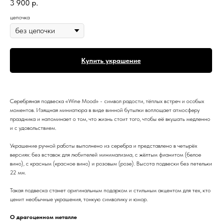
3 900
р.
цепочка
Купить украшение
Серебряная подвеска «Wine Mood» - символ радости, тёплых встреч и особых
моментов. Изящная миниатюра в виде винной бутылки воплощает атмосферу
праздника и напоминает о том, что жизнь стоит того, чтобы её вкушать медленно
и с удовольствием.
Украшение ручной работы выполнено из серебра и представлено в четырёх
версиях: без вставок для любителей минимализма, с жёлтым фианитом (белое
вино), с красным (красное вино) и розовым (розе). Высота подвески без петельки
22 мм.
Такая подвеска станет оригинальным подарком и стильным акцентом для тех, кто
ценит необычные украшения, тонкую символику и юмор.
О драгоценном металле