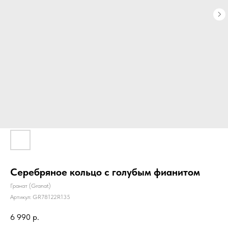
Серебряное кольцо с голубым фианитом
Гранат (Granat)
Артикул:
GR78122R135
6 990
р.