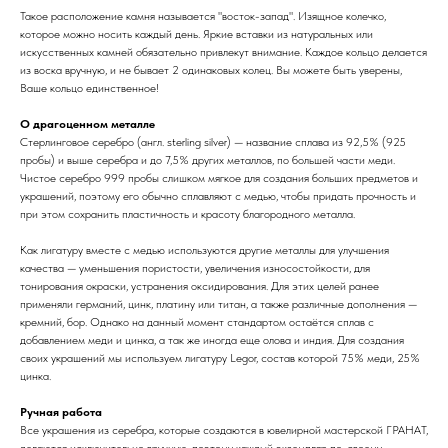
Такое расположение камня называется "восток-запад". Изящное колечко,
которое можно носить каждый день. Яркие вставки из натуральных или
искусственных камней обязательно привлекут внимание. Каждое кольцо делается
из воска вручную, и не бывает 2 одинаковых колец. Вы можете быть уверены,
Ваше кольцо единственное!
О драгоценном металле
Стерлинговое серебро (англ. sterling silver) — название сплава из 92,5% (925
пробы) и выше серебра и до 7,5% других металлов, по большей части меди.
Чистое серебро 999 пробы слишком мягкое для создания больших предметов и
украшений, поэтому его обычно сплавляют с медью, чтобы придать прочность и
при этом сохранить пластичность и красоту благородного металла.
Как лигатуру вместе с медью используются другие металлы для улучшения
качества — уменьшения пористости, увеличения износостойкости, для
тонирования окраски, устранения оксидирования. Для этих целей ранее
применяли германий, цинк, платину или титан, а также различные дополнения —
кремний, бор. Однако на данный момент стандартом остаётся сплав с
добавлением меди и цинка, а так же иногда еще олова и индия. Для создания
своих украшений мы используем лигатуру Legor, состав которой 75% меди, 25%
цинка.
Ручная работа
Все украшения из серебра, которые создаются в ювелирной мастерской ГРАНАТ,