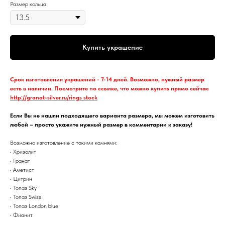
Размер кольца
Купить украшение
Срок изготовления украшений - 7-14 дней. Возможно, нужный размер
есть в наличии. Посмотрите по ссылке, что можно купить прямо сейчас
http://granat-silver.ru/rings_stock
Если Вы не нашли подходящего варианта размера, мы можем изготовить
любой – просто укажите нужный размер в комментарии к заказу!
Возможно изготовление с такими камнями:
• Хризолит
• Гранат
• Аметист
• Цитрин
• Топаз Sky
• Топаз Swiss
• Топаз London blue
• Фианит