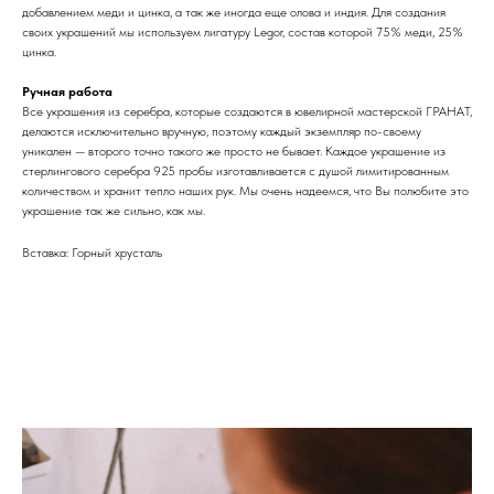
добавлением меди и цинка, а так же иногда еще олова и индия. Для создания
своих украшений мы используем лигатуру Legor, состав которой 75% меди, 25%
цинка.
Ручная работа
Все украшения из серебра, которые создаются в ювелирной мастерской ГРАНАТ,
делаются исключительно вручную, поэтому каждый экземпляр по-своему
уникален — второго точно такого же просто не бывает. Каждое украшение из
стерлингового серебра 925 пробы изготавливается с душой лимитированным
количеством и хранит тепло наших рук. Мы очень надеемся, что Вы полюбите это
украшение так же сильно, как мы.
Вставка: Горный хрусталь