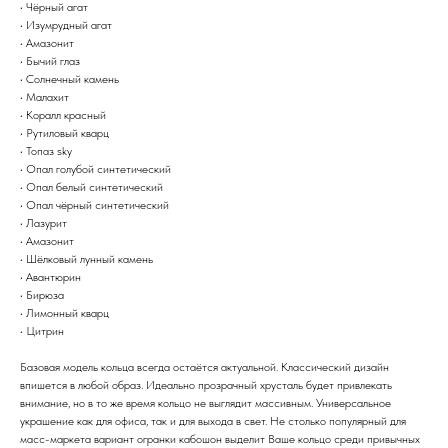
• Чёрный агат
• Изумрудный агат
• Амазонит
• Бычий глаз
• Солнечный камень
• Малахит
• Коралл красный
• Рутиловый кварц
• Топаз sky
• Опал голубой синтетический
• Опал белый синтетический
• Опал чёрный синтетический
• Лазурит
• Амазонит
• Шёлковый лунный камень
• Авантюрин
• Бирюза
• Лимонный кварц
• Цитрин
Базовая модель кольца всегда остаётся актуальной. Классический дизайн
впишется в любой образ. Идеально прозрачный хрусталь будет привлекать
внимание, но в то же время кольцо не выглядит массивным. Универсальное
украшение как для офиса, так и для выхода в свет. Не столько популярный для
масс-маркета вариант огранки кабошон выделит Ваше кольцо среди привычных