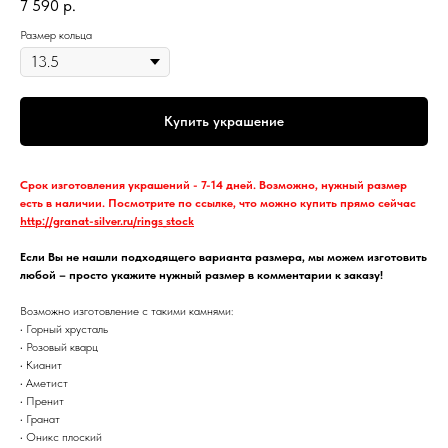
7 590
р.
Размер кольца
Купить украшение
Срок изготовления украшений - 7-14 дней. Возможно, нужный размер
есть в наличии. Посмотрите по ссылке, что можно купить прямо сейчас
http://granat-silver.ru/rings_stock
Если Вы не нашли подходящего варианта размера, мы можем изготовить
любой – просто укажите нужный размер в комментарии к заказу!
Возможно изготовление с такими камнями:
• Горный хрусталь
• Розовый кварц
• Кианит
• Аметист
• Пренит
• Гранат
• Оникс плоский