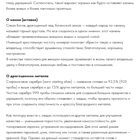
глазу украшений. Согласитесь, такой вариант огранки как будто оставляет камень
более живым и более тактильно приятным.
О камне (вставке)
Слеза Богов, драгоценный лед, богемский алмаз — каждый народ по-своему
называл горный хрусталь. Но все сходились в одном мнении: этот камень
обладает привлекательным внешним видом и мощной силой.
Имеющий кристальную чистоту минерал помогает обрести такую и своему
владельцу, способствует душевному спокойствию, благополучию, хорошему
настроению.
В качестве талисмана для женщин камушек привлекает в жизнь своего владельца
удачу и благополучие, взаимную любовь и постоянство в отношениях.
О драгоценном металле
Стерлинговое серебро (англ. sterling silver) — название сплава из 92,5% (925
пробы) и выше серебра и до 7,5% других металлов, по большей части меди.
Чистое серебро 999 пробы слишком мягкое для создания больших предметов и
украшений, поэтому его обычно сплавляют с медью, чтобы придать прочность и
при этом сохранить пластичность и красоту благородного металла.
Как лигатуру вместе с медью используются другие металлы для улучшения
качества — уменьшения пористости, увеличения износостойкости, для
тонирования окраски, устранения оксидирования. Для этих целей ранее
применяли германий, цинк, платину или титан, а также различные дополнения —
кремний, бор. Однако на данный момент стандартом остаётся сплав с