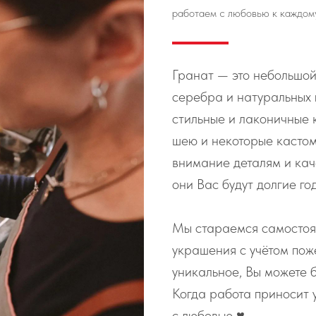
работаем с любовью к каждом
Гранат — это небольшой
серебра и натуральных
стильные и лаконичные 
шею и некоторые касто
внимание деталям и кач
они Вас будут долгие го
Мы стараемся самостоя
украшения с учётом пож
уникальное, Вы можете б
Когда работа приносит 
с любовью ♥️.