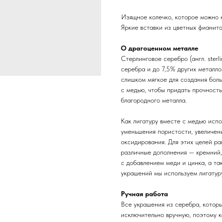
Изящное колечко, которое можно н
Яркие вставки из цветных фианит
О драгоценном металле
Стерлинговое серебро (англ. sterl
серебра и до 7,5% других металл
слишком мягкое для создания бол
с медью, чтобы придать прочность
благородного металла.
Как лигатуру вместе с медью испо
уменьшения пористости, увеличени
оксидирования. Для этих целей ра
различные дополнения — кремний,
с добавлением меди и цинка, а та
украшений мы используем лигатуру
Ручная работа
Все украшения из серебра, котор
исключительно вручную, поэтому 