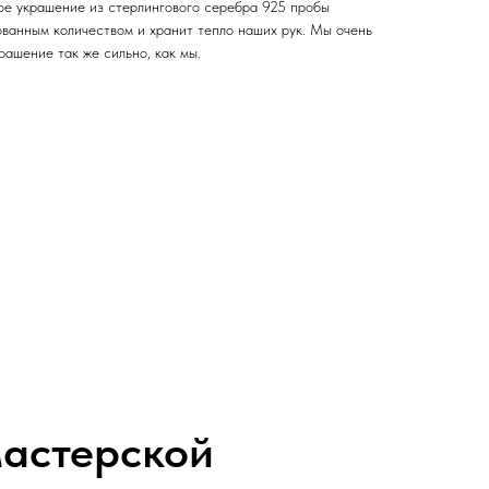
дое украшение из стерлингового серебра 925 пробы
ованным количеством и хранит тепло наших рук. Мы очень
рашение так же сильно, как мы.
астерской