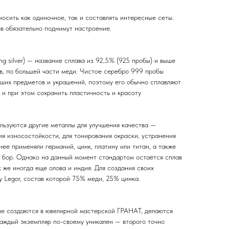
осить как одиночное, так и составлять интересные сеты.
ов обязательно поднимут настроение.
ing silver) — название сплава из 92,5% (925 пробы) и выше
ов, по большей части меди. Чистое серебро 999 пробы
ьших предметов и украшений, поэтому его обычно сплавляют
 и при этом сохранить пластичность и красоту
льзуются другие металлы для улучшения качества —
я износостойкости, для тонирования окраски, устранения
нее применяли германий, цинк, платину или титан, а также
 бор. Однако на данный момент стандартом остаётся сплав
к же иногда еще олова и индия. Для создания своих
 Legor, состав которой 75% меди, 25% цинка.
ые создаются в ювелирной мастерской ГРАНАТ, делаются
каждый экземпляр по-своему уникален — второго точно