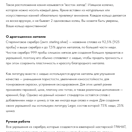
Такое расположение камня называется "восток-запад". Изящное колечко,
которое можно носить каждый день. Яркие вставки из натуральных или
искусственных камней обязательно привлекут внимание. Каждое кольцо делается
из воска вручную, и не бывает 2 одинаковых колец. Вы можете быть уверены,
Ваше кольцо единственное!
О драгоценном металле
Стерлинговое серебро (англ. sterling silver) — название сплава из 92,5% (925
пробы) и выше серебра и до 7,5% других металлов, по большей части меди.
Чистое серебро 999 пробы слишком мягкое для создания больших предметов и
украшений, поэтому его обычно сплавляют с медью, чтобы придать прочность и
при этом сохранить пластичность и красоту благородного металла.
Как лигатуру вместе с медью используются другие металлы для улучшения
качества — уменьшения пористости, увеличения износостойкости, для
тонирования окраски, устранения оксидирования. Для этих целей ранее
применяли германий, цинк, платину или титан, а также различные дополнения —
кремний, бор. Однако на данный момент стандартом остаётся сплав с
добавлением меди и цинка, а так же иногда еще олова и индия. Для создания
своих украшений мы используем лигатуру Legor, состав которой 75% меди, 25%
цинка.
Ручная работа
Все украшения из серебра, которые создаются в ювелирной мастерской ГРАНАТ,