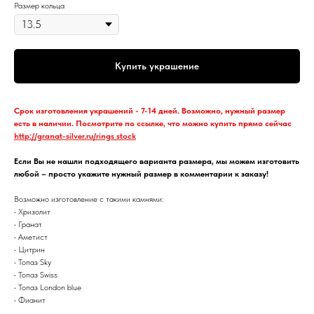
Размер кольца
Купить украшение
Срок изготовления украшений - 7-14 дней. Возможно, нужный размер
есть в наличии. Посмотрите по ссылке, что можно купить прямо сейчас
http://granat-silver.ru/rings_stock
Если Вы не нашли подходящего варианта размера, мы можем изготовить
любой – просто укажите нужный размер в комментарии к заказу!
Возможно изготовление с такими камнями:
• Хризолит
• Гранат
• Аметист
• Цитрин
• Топаз Sky
• Топаз Swiss
• Топаз London blue
• Фианит