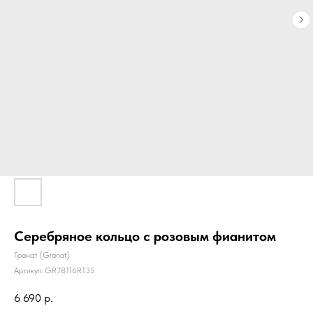
Серебряное кольцо с розовым фианитом
Гранат (Granat)
Артикул:
GR78116R135
6 690
р.