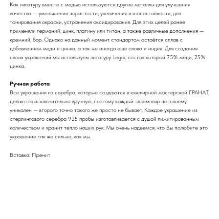
Как лигатуру вместе с медью используются другие металлы для улучшения
качества — уменьшения пористости, увеличения износостойкости, для
тонирования окраски, устранения оксидирования. Для этих целей ранее
применяли германий, цинк, платину или титан, а также различные дополнения —
кремний, бор. Однако на данный момент стандартом остаётся сплав с
добавлением меди и цинка, а так же иногда еще олова и индия. Для создания
своих украшений мы используем лигатуру Legor, состав которой 75% меди, 25%
цинка.
Ручная работа
Все украшения из серебра, которые создаются в ювелирной мастерской ГРАНАТ,
делаются исключительно вручную, поэтому каждый экземпляр по-своему
уникален — второго точно такого же просто не бывает. Каждое украшение из
стерлингового серебра 925 пробы изготавливается с душой лимитированным
количеством и хранит тепло наших рук. Мы очень надеемся, что Вы полюбите это
украшение так же сильно, как мы.
Вставка: Пренит