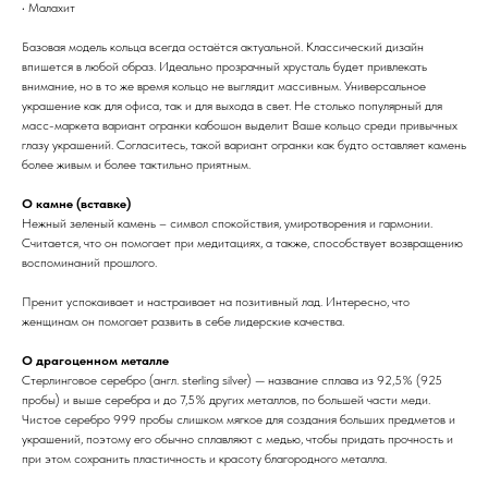
• Малахит
Базовая модель кольца всегда остаётся актуальной. Классический дизайн
впишется в любой образ. Идеально прозрачный хрусталь будет привлекать
внимание, но в то же время кольцо не выглядит массивным. Универсальное
украшение как для офиса, так и для выхода в свет. Не столько популярный для
масс-маркета вариант огранки кабошон выделит Ваше кольцо среди привычных
глазу украшений. Согласитесь, такой вариант огранки как будто оставляет камень
более живым и более тактильно приятным.
О камне (вставке)
Нежный зеленый камень – символ спокойствия, умиротворения и гармонии.
Считается, что он помогает при медитациях, а также, способствует возвращению
воспоминаний прошлого.
Пренит успокаивает и настраивает на позитивный лад. Интересно, что
женщинам он помогает развить в себе лидерские качества.
О драгоценном металле
Стерлинговое серебро (англ. sterling silver) — название сплава из 92,5% (925
пробы) и выше серебра и до 7,5% других металлов, по большей части меди.
Чистое серебро 999 пробы слишком мягкое для создания больших предметов и
украшений, поэтому его обычно сплавляют с медью, чтобы придать прочность и
при этом сохранить пластичность и красоту благородного металла.