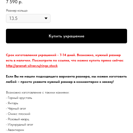
7 590
р.
Размер кольца
Купить украшение
Срок изготовления украшений - 7-14 дней. Возможно, нужный размер
есть в наличии. Посмотрите по ссылке, что можно купить прямо сейчас
http://granat-silver.ru/rings_stock
Если Вы не нашли подходящего варианта размера, мы можем изготовить
любой – просто укажите нужный размер в комментарии к заказу!
Возможно изготовление с такими камнями:
• Горный хрусталь
• Янтарь
• Чёрный агат
• Оникс плоский
• Розовый кварц
• Изумрудный агат
• Авантюрин