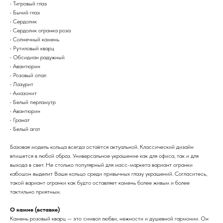
• Тигровый глаз
• Бычий глаз
• Сердолик
• Сердолик огранка роза
• Солнечный камень
• Рутиловый кварц
• Обсидиан радужный
• Авантюрин
• Розовый опал
• Лазурит
• Амазонит
• Белый перламутр
• Авантюрин
• Гранат
• Белый агат
Базовая модель кольца всегда остаётся актуальной. Классический дизайн
впишется в любой образ. Универсальное украшение как для офиса, так и для
выхода в свет. Не столько популярный для масс-маркета вариант огранки
кабошон выделит Ваше кольцо среди привычных глазу украшений. Согласитесь,
такой вариант огранки как будто оставляет камень более живым и более
тактильно приятным.
О камне (вставке)
Камень розовый кварц — это символ любви, нежности и душевной гармонии. Он