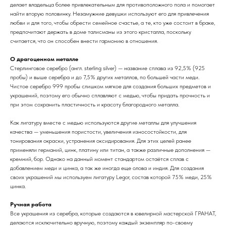
делает владельца более привлекательным для противоположного пола и помогает
найти вторую половинку. Незамужние девушки используют его для привлечения
любви и для того, чтобы обрести семейное счастье, а те, кто уже состоит в браке,
предпочитают держать в доме талисманы из этого кристалла, поскольку
считается, что он способен внести гармонию в отношения.
О драгоценном металле
Стерлинговое серебро (англ. sterling silver) — название сплава из 92,5% (925
пробы) и выше серебра и до 7,5% других металлов, по большей части меди.
Чистое серебро 999 пробы слишком мягкое для создания больших предметов и
украшений, поэтому его обычно сплавляют с медью, чтобы придать прочность и
при этом сохранить пластичность и красоту благородного металла.
Как лигатуру вместе с медью используются другие металлы для улучшения
качества — уменьшения пористости, увеличения износостойкости, для
тонирования окраски, устранения оксидирования. Для этих целей ранее
применяли германий, цинк, платину или титан, а также различные дополнения —
кремний, бор. Однако на данный момент стандартом остаётся сплав с
добавлением меди и цинка, а так же иногда еще олова и индия. Для создания
своих украшений мы используем лигатуру Legor, состав которой 75% меди, 25%
цинка.
Ручная работа
Все украшения из серебра, которые создаются в ювелирной мастерской ГРАНАТ,
делаются исключительно вручную, поэтому каждый экземпляр по-своему