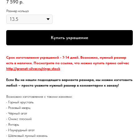
7 590
р.
Размер кольца
Купить украшение
Срок изготовления украшений - 7-14 дней. Возможно, нужный размер
есть в наличии. Посмотрите по ссылке, что можно купить прямо сейчас
http://granat-silver.ru/rings_stock
Если Вы не нашли подходящего варианта размера, мы можем изготовить
любой – просто укажите нужный размер в комментарии к заказу!
Возможно изготовление с такими камнями:
• Горный хрусталь
• Розовый кварц
• Чёрный агат
• Оникс плоский
• Янтарь
• Изумрудный агат
• Шёлковый лунный камень