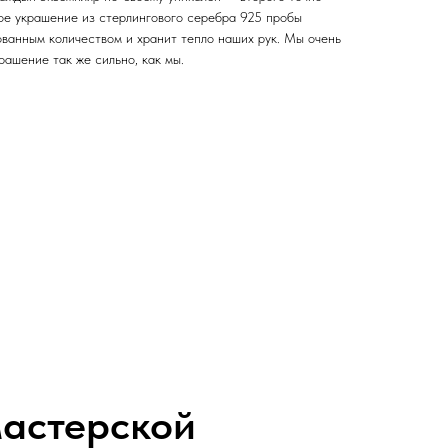
дое украшение из стерлингового серебра 925 пробы
ованным количеством и хранит тепло наших рук. Мы очень
рашение так же сильно, как мы.
астерской