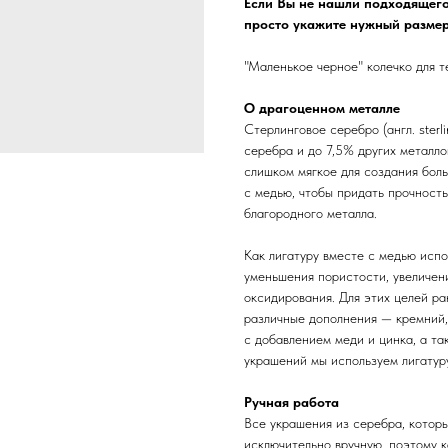
Если Вы не нашли подходящего
просто укажите нужный размер
"Маленькое черное" колечко для т
О драгоценном металле
Стерлинговое серебро (англ. sterl
серебра и до 7,5% других металл
слишком мягкое для создания бол
с медью, чтобы придать прочность
благородного металла.
Как лигатуру вместе с медью испо
уменьшения пористости, увеличени
оксидирования. Для этих целей ра
различные дополнения — кремний,
с добавлением меди и цинка, а та
украшений мы используем лигатуру
Ручная работа
Все украшения из серебра, котор
исключительно вручную, поэтому 