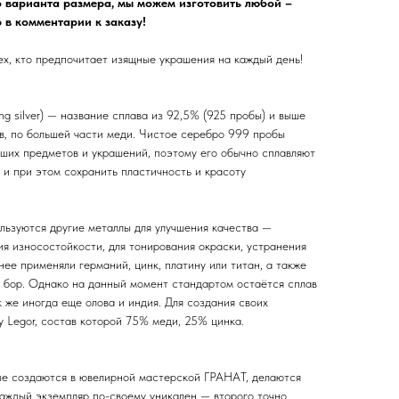
 варианта размера, мы можем изготовить любой –
 в комментарии к заказу!
ех, кто предпочитает изящные украшения на каждый день!
ing silver) — название сплава из 92,5% (925 пробы) и выше
ов, по большей части меди. Чистое серебро 999 пробы
ьших предметов и украшений, поэтому его обычно сплавляют
 и при этом сохранить пластичность и красоту
льзуются другие металлы для улучшения качества —
я износостойкости, для тонирования окраски, устранения
нее применяли германий, цинк, платину или титан, а также
 бор. Однако на данный момент стандартом остаётся сплав
к же иногда еще олова и индия. Для создания своих
 Legor, состав которой 75% меди, 25% цинка.
ые создаются в ювелирной мастерской ГРАНАТ, делаются
каждый экземпляр по-своему уникален — второго точно