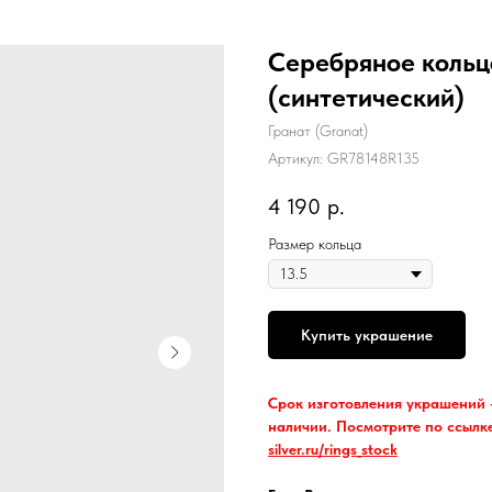
Серебряное кольц
(синтетический)
Гранат (Granat)
Артикул:
GR78148R135
4 190
р.
Размер кольца
Купить украшение
Срок изготовления украшений -
наличии. Посмотрите по ссылк
silver.ru/rings_stock