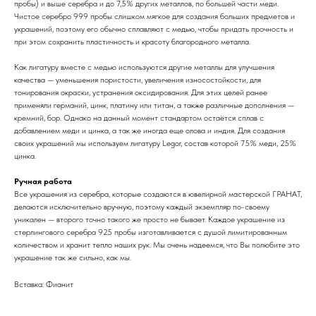
пробы) и выше серебра и до 7,5% других металлов, по большей части меди.
Чистое серебро 999 пробы слишком мягкое для создания больших предметов и
украшений, поэтому его обычно сплавляют с медью, чтобы придать прочность и
при этом сохранить пластичность и красоту благородного металла.
Как лигатуру вместе с медью используются другие металлы для улучшения
качества — уменьшения пористости, увеличения износостойкости, для
тонирования окраски, устранения оксидирования. Для этих целей ранее
применяли германий, цинк, платину или титан, а также различные дополнения —
кремний, бор. Однако на данный момент стандартом остаётся сплав с
добавлением меди и цинка, а так же иногда еще олова и индия. Для создания
своих украшений мы используем лигатуру Legor, состав которой 75% меди, 25%
цинка.
Ручная работа
Все украшения из серебра, которые создаются в ювелирной мастерской ГРАНАТ,
делаются исключительно вручную, поэтому каждый экземпляр по-своему
уникален — второго точно такого же просто не бывает. Каждое украшение из
стерлингового серебра 925 пробы изготавливается с душой лимитированным
количеством и хранит тепло наших рук. Мы очень надеемся, что Вы полюбите это
украшение так же сильно, как мы.
Вставка: Фианит