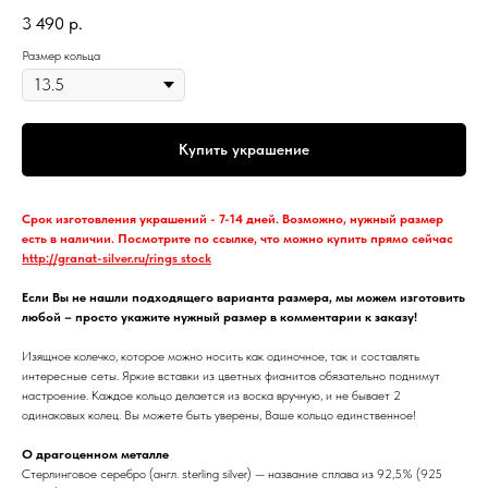
3 490
р.
Размер кольца
Купить украшение
Срок изготовления украшений - 7-14 дней. Возможно, нужный размер
есть в наличии. Посмотрите по ссылке, что можно купить прямо сейчас
http://granat-silver.ru/rings_stock
Если Вы не нашли подходящего варианта размера, мы можем изготовить
любой – просто укажите нужный размер в комментарии к заказу!
Изящное колечко, которое можно носить как одиночное, так и составлять
интересные сеты. Яркие вставки из цветных фианитов обязательно поднимут
настроение. Каждое кольцо делается из воска вручную, и не бывает 2
одинаковых колец. Вы можете быть уверены, Ваше кольцо единственное!
О драгоценном металле
Стерлинговое серебро (англ. sterling silver) — название сплава из 92,5% (925