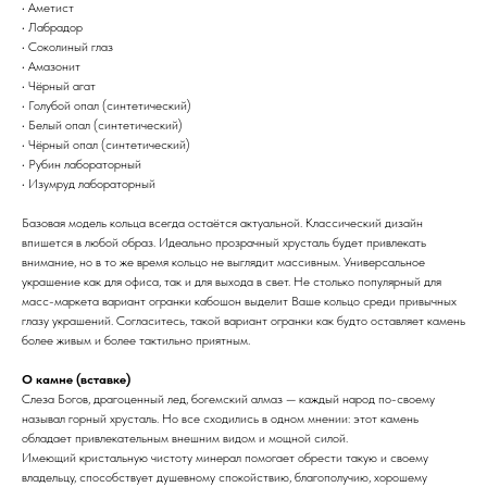
• Аметист
• Лабрадор
• Соколиный глаз
• Амазонит
• Чёрный агат
• Голубой опал (синтетический)
• Белый опал (синтетический)
• Чёрный опал (синтетический)
• Рубин лабораторный
• Изумруд лабораторный
Базовая модель кольца всегда остаётся актуальной. Классический дизайн
впишется в любой образ. Идеально прозрачный хрусталь будет привлекать
внимание, но в то же время кольцо не выглядит массивным. Универсальное
украшение как для офиса, так и для выхода в свет. Не столько популярный для
масс-маркета вариант огранки кабошон выделит Ваше кольцо среди привычных
глазу украшений. Согласитесь, такой вариант огранки как будто оставляет камень
более живым и более тактильно приятным.
О камне (вставке)
Слеза Богов, драгоценный лед, богемский алмаз — каждый народ по-своему
называл горный хрусталь. Но все сходились в одном мнении: этот камень
обладает привлекательным внешним видом и мощной силой.
Имеющий кристальную чистоту минерал помогает обрести такую и своему
владельцу, способствует душевному спокойствию, благополучию, хорошему