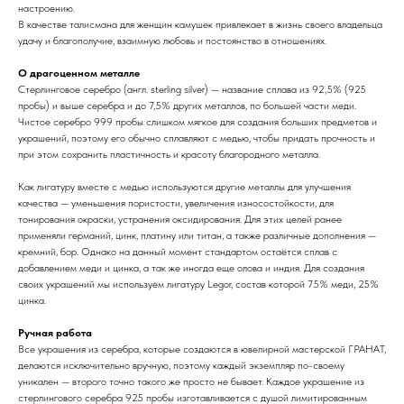
настроению.
В качестве талисмана для женщин камушек привлекает в жизнь своего владельца
удачу и благополучие, взаимную любовь и постоянство в отношениях.
О драгоценном металле
Стерлинговое серебро (англ. sterling silver) — название сплава из 92,5% (925
пробы) и выше серебра и до 7,5% других металлов, по большей части меди.
Чистое серебро 999 пробы слишком мягкое для создания больших предметов и
украшений, поэтому его обычно сплавляют с медью, чтобы придать прочность и
при этом сохранить пластичность и красоту благородного металла.
Как лигатуру вместе с медью используются другие металлы для улучшения
качества — уменьшения пористости, увеличения износостойкости, для
тонирования окраски, устранения оксидирования. Для этих целей ранее
применяли германий, цинк, платину или титан, а также различные дополнения —
кремний, бор. Однако на данный момент стандартом остаётся сплав с
добавлением меди и цинка, а так же иногда еще олова и индия. Для создания
своих украшений мы используем лигатуру Legor, состав которой 75% меди, 25%
цинка.
Ручная работа
Все украшения из серебра, которые создаются в ювелирной мастерской ГРАНАТ,
делаются исключительно вручную, поэтому каждый экземпляр по-своему
уникален — второго точно такого же просто не бывает. Каждое украшение из
стерлингового серебра 925 пробы изготавливается с душой лимитированным