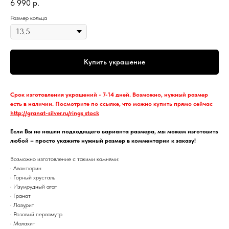
6 990
р.
Размер кольца
Купить украшение
Срок изготовления украшений - 7-14 дней. Возможно, нужный размер
есть в наличии. Посмотрите по ссылке, что можно купить прямо сейчас
http://granat-silver.ru/rings_stock
Если Вы не нашли подходящего варианта размера, мы можем изготовить
любой – просто укажите нужный размер в комментарии к заказу!
Возможно изготовление с такими камнями:
• Авантюрин
• Горный хрусталь
• Изумрудный агат
• Гранат
• Лазурит
• Розовый перламутр
• Малахит