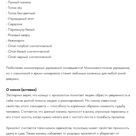
• Лунный камень
• Топаз sky
• Топаз бесцветный
• Изумрудный агат
• Сердолик
• Перламутр белый
• Розовый кварц
• Аквамарин
• Опал голубой синтетический
• Опал белый синтетический
• Опал черный синтетический
Любителям миниатюрных украшений посвящается! Минималистичное украшение,
но с изюминкой и ярким минералом станет любимым колечком для любой юной
девушки,
О камне (вставке)
Эзотерики верят, что кольцо с хризолитом помогает людям обрести уверенность в
себе после долгой полосы неудач и разочарований. Но самое известное
свойство этого самоцвета — способность коренным образом изменить судьбу
человека. Считается, что данный камень приносит в жизнь огромные перемены и
его стоит носить, когда нужно начать всё с чистого листа и позабыть прошлое.
Хризолит считается талисманом адвокатов, поскольку имеет свойство приносить
удачу в суде. Также камень избавляет от родовых проклятий и уберегает от