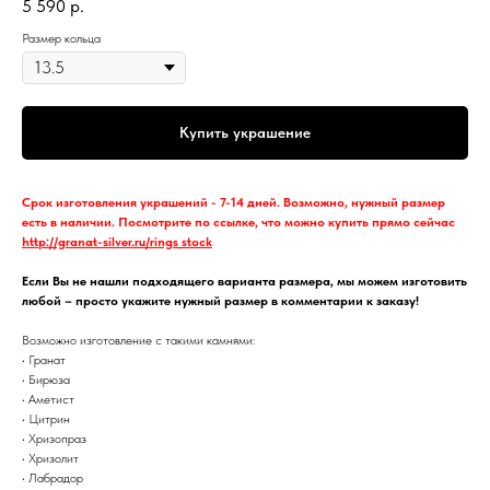
5 590
р.
Размер кольца
Купить украшение
Срок изготовления украшений - 7-14 дней. Возможно, нужный размер
есть в наличии. Посмотрите по ссылке, что можно купить прямо сейчас
http://granat-silver.ru/rings_stock
Если Вы не нашли подходящего варианта размера, мы можем изготовить
любой – просто укажите нужный размер в комментарии к заказу!
Возможно изготовление с такими камнями:
• Гранат
• Бирюза
• Аметист
• Цитрин
• Хризопраз
• Хризолит
• Лабрадор