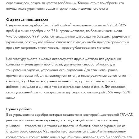
сердечных ран, сохраняя чувства влюбленных. Камень стоит приобрести как
помощника в укреплении семьи и гармонизации домашнего очага.
О драгоценном металле
Стерлинговое серебро (англ. sterling silver) — название сплава из 92,5% (925
пробы) и выше серебра и до 7,5% других металлов, по большей части меди.
Чистое серебро 999 пробы слишком мягкое для создания больших предметов и
украшений, поэтому его обычно сплавляют с медью, чтобы придать прочность и
при этом сохранить пластичность и красоту благородного металла.
Как лигатуру вместе с медью используются другие металлы для улучшения
качества — уменьшения пористости, увеличения износостойкости, для
тонирования окраски, устранения оксидирования. Для этих целей ранее
применяли германий, цинк, платину или титан, а также различные дополнения —
кремний, бор. Однако на данный момент стандартом остаётся сплав с
добавлением меди и цинка, а так же иногда еще олова и индия. Для создания
своих украшений мы используем лигатуру Legor, состав которой 75% меди, 25%
цинка.
Ручная работа
Все украшения из серебра, которые создаются в ювелирной мастерской ГРАНАТ,
делаются исключительно вручную, поэтому каждый экземпляр по-своему
уникален — второго точно такого же просто не бывает. Каждое украшение из
стерлингового серебра 925 пробы изготавливается с душой лимитированным
количеством и хранит тепло наших рук. Мы очень надеемся, что Вы полюбите это