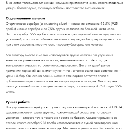
В качестве талисмана для женщин камушек привлекает в жизнь своего владельца
удачу и благополучие, взаимную любовь и постоянство в отношениях.
О драгоценном металле
Стерлинговое серебро (англ. sterling silver) — название сплава из 92,5% (925
пробы) и выше серебра и до 7,5% других металлов, по большей части меди.
Чистое серебро 999 пробы слишком мягкое для создания больших предметов и
украшений, поэтому его обычно сплавляют с медью, чтобы придать прочность и
при этом сохранить пластичность и красоту благородного металла.
Как лигатуру вместе с медью используются другие металлы для улучшения
качества — уменьшения пористости, увеличения износостойкости, для
тонирования окраски, устранения оксидирования. Для этих целей ранее
применяли германий, цинк, платину или титан, а также различные дополнения —
кремний, бор. Однако на данный момент стандартом остаётся сплав с
добавлением меди и цинка, а так же иногда еще олова и индия. Для создания
своих украшений мы используем лигатуру Legor, состав которой 75% меди, 25%
цинка.
Ручная работа
Все украшения из серебра, которые создаются в ювелирной мастерской ГРАНАТ,
делаются исключительно вручную, поэтому каждый экземпляр по-своему
уникален — второго точно такого же просто не бывает. Каждое украшение из
стерлингового серебра 925 пробы изготавливается с душой лимитированным
количеством и хранит тепло наших рук. Мы очень надеемся, что Вы полюбите это