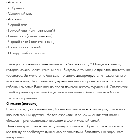
• Аметист
• Лабрадор
• Соколиный глаз
• Амазонит
• Чёрный агат
• Голубой опал (синтетический)
• Белый опал (синтетический)
• Чёрный опал (синтетический)
• Рубин лабораторный
• Изумруд лабораторный
Такое расположение камня называется "восток-запад". Изящное колечко,
которое можно носить каждый день. Визуально тонкое, но при этом достаточно
увесистое. Вы можете не бояться, что шинка деформируется от ежедневного
использования. Не столько популярный для масс-маркета вариант огранки
кабошон выделит Ваше кольцо среди привычных глазу украшений. Согласитесь,
такой вариант огранки как будто оставляет камень более живым и более
тактильно приятным.
О камне (вставке)
Слеза Богов, драгоценный лед, богемский алмаз — каждый народ по-своему
называл горный хрусталь. Но все сходились в одном мнении: этот камень
обладает привлекательным внешним видом и мощной силой.
Имеющий кристальную чистоту минерал помогает обрести такую и своему
владельцу, способствует душевному спокойствию, благополучию, хорошему
настроению.