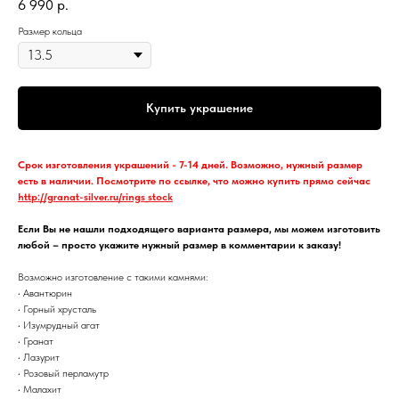
6 990
р.
Размер кольца
Купить украшение
Срок изготовления украшений - 7-14 дней. Возможно, нужный размер
есть в наличии. Посмотрите по ссылке, что можно купить прямо сейчас
http://granat-silver.ru/rings_stock
Если Вы не нашли подходящего варианта размера, мы можем изготовить
любой – просто укажите нужный размер в комментарии к заказу!
Возможно изготовление с такими камнями:
• Авантюрин
• Горный хрусталь
• Изумрудный агат
• Гранат
• Лазурит
• Розовый перламутр
• Малахит