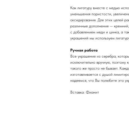
Как лигатуру вместе с медью испо
уменьшения пористости, увеличени
оксидирования. Для этих целей ра
различные дополнения — кремний,
с добавлением меди и цинка, а та
украшений мы используем лигатуру
Ручная работа
Все украшения из серебра, котор
исключительно вручную, поэтому 
такого же просто не бывает. Каж
изготавливается с душой лимитир
надеемся, что Вы полюбите это ук
Вставка: Фианит