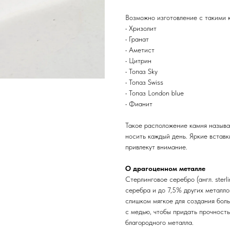
Возможно изготовление с такими 
• Хризолит
• Гранат
• Аметист
• Цитрин
• Топаз Sky
• Топаз Swiss
• Топаз London blue
• Фианит
Такое расположение камня называ
носить каждый день. Яркие вставк
привлекут внимание.
О драгоценном металле
Стерлинговое серебро (англ. sterl
серебра и до 7,5% других металл
слишком мягкое для создания бол
с медью, чтобы придать прочность
благородного металла.