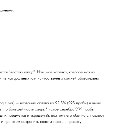
камнями:
ется "восток-запад". Изящное колечко, которое можно
и из натуральных или искусственных камней обязательно
ing silver) — название сплава из 92,5% (925 пробы) и выше
ов, по большей части меди. Чистое серебро 999 пробы
ьших предметов и украшений, поэтому его обычно сплавляют
 и при этом сохранить пластичность и красоту