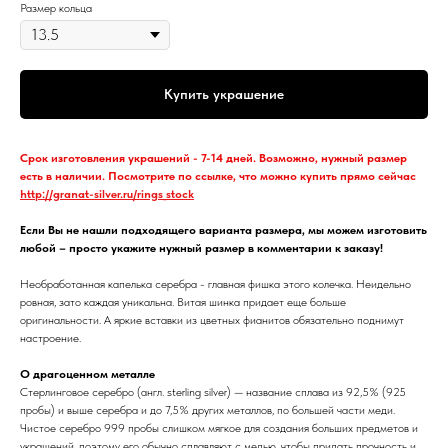
Размер кольца
Купить украшение
Срок изготовления украшений - 7-14 дней. Возможно, нужный размер
есть в наличии. Посмотрите по ссылке, что можно купить прямо сейчас
http://granat-silver.ru/rings_stock
Если Вы не нашли подходящего варианта размера, мы можем изготовить
любой – просто укажите нужный размер в комментарии к заказу!
Необработанная капелька серебра - главная фишка этого колечка. Неидельно
ровная, зато каждая уникальна. Витая шинка придает еще больше
оригинальности. А яркие вставки из цветных фианитов обязательно поднимут
настроение.
О драгоценном металле
Стерлинговое серебро (англ. sterling silver) — название сплава из 92,5% (925
пробы) и выше серебра и до 7,5% других металлов, по большей части меди.
Чистое серебро 999 пробы слишком мягкое для создания больших предметов и
украшений, поэтому его обычно сплавляют с медью, чтобы придать прочность и