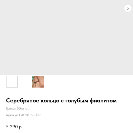
Серебряное кольцо с голубым фианитом
Гранат (Granat)
Артикул:
GR78139R135
5 290
р.