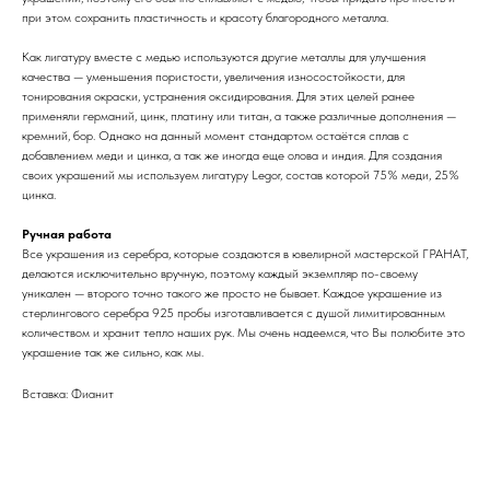
при этом сохранить пластичность и красоту благородного металла.
Как лигатуру вместе с медью используются другие металлы для улучшения
качества — уменьшения пористости, увеличения износостойкости, для
тонирования окраски, устранения оксидирования. Для этих целей ранее
применяли германий, цинк, платину или титан, а также различные дополнения —
кремний, бор. Однако на данный момент стандартом остаётся сплав с
добавлением меди и цинка, а так же иногда еще олова и индия. Для создания
своих украшений мы используем лигатуру Legor, состав которой 75% меди, 25%
цинка.
Ручная работа
Все украшения из серебра, которые создаются в ювелирной мастерской ГРАНАТ,
делаются исключительно вручную, поэтому каждый экземпляр по-своему
уникален — второго точно такого же просто не бывает. Каждое украшение из
стерлингового серебра 925 пробы изготавливается с душой лимитированным
количеством и хранит тепло наших рук. Мы очень надеемся, что Вы полюбите это
украшение так же сильно, как мы.
Вставка: Фианит