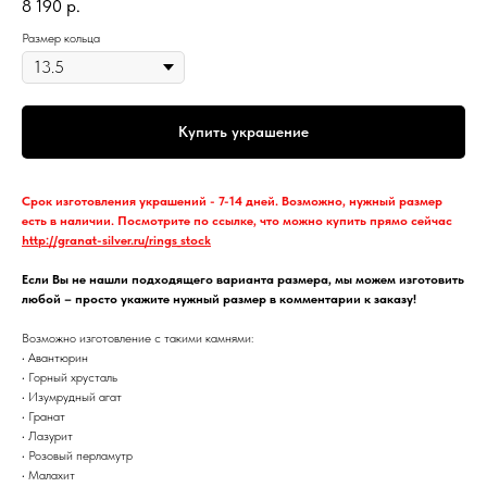
8 190
р.
Размер кольца
Купить украшение
Срок изготовления украшений - 7-14 дней. Возможно, нужный размер
есть в наличии. Посмотрите по ссылке, что можно купить прямо сейчас
http://granat-silver.ru/rings_stock
Если Вы не нашли подходящего варианта размера, мы можем изготовить
любой – просто укажите нужный размер в комментарии к заказу!
Возможно изготовление с такими камнями:
• Авантюрин
• Горный хрусталь
• Изумрудный агат
• Гранат
• Лазурит
• Розовый перламутр
• Малахит