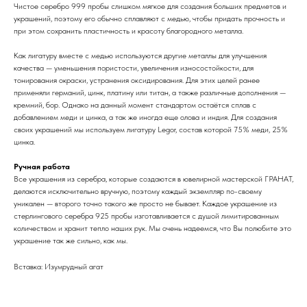
Чистое серебро 999 пробы слишком мягкое для создания больших предметов и
украшений, поэтому его обычно сплавляют с медью, чтобы придать прочность и
при этом сохранить пластичность и красоту благородного металла.
Как лигатуру вместе с медью используются другие металлы для улучшения
качества — уменьшения пористости, увеличения износостойкости, для
тонирования окраски, устранения оксидирования. Для этих целей ранее
применяли германий, цинк, платину или титан, а также различные дополнения —
кремний, бор. Однако на данный момент стандартом остаётся сплав с
добавлением меди и цинка, а так же иногда еще олова и индия. Для создания
своих украшений мы используем лигатуру Legor, состав которой 75% меди, 25%
цинка.
Ручная работа
Все украшения из серебра, которые создаются в ювелирной мастерской ГРАНАТ,
делаются исключительно вручную, поэтому каждый экземпляр по-своему
уникален — второго точно такого же просто не бывает. Каждое украшение из
стерлингового серебра 925 пробы изготавливается с душой лимитированным
количеством и хранит тепло наших рук. Мы очень надеемся, что Вы полюбите это
украшение так же сильно, как мы.
Вставка: Изумрудный агат