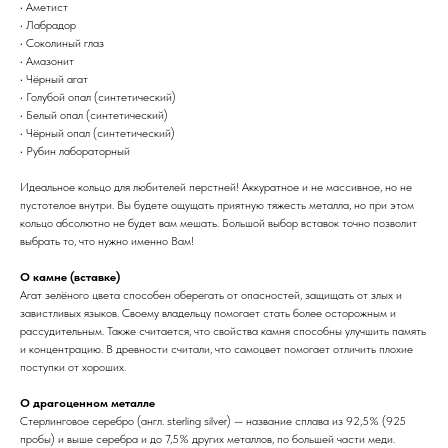
• Аметист
• Лабрадор
• Соколиный глаз
• Амазонит
• Чёрный агат
• Голубой опал (синтетический)
• Белый опал (синтетический)
• Чёрный опал (синтетический)
• Рубин лабораторный
Идеальное кольцо для любителей перстней! Аккуратное и не массивное, но не
пустотелое внутри. Вы будете ощущать приятную тяжесть металла, но при этом
кольцо абсолютно не будет вам мешать. Большой выбор вставок точно позволит
выбрать то, что нужно именно Вам!
О камне (вставке)
Агат зелёного цвета способен оберегать от опасностей, защищать от злых и
завистливых языков. Своему владельцу помогает стать более осторожным и
рассудительным. Также считается, что свойства камня способны улучшить память
и концентрацию. В древности считали, что самоцвет помогает отличить плохие
поступки от хороших.
О драгоценном металле
Стерлинговое серебро (англ. sterling silver) — название сплава из 92,5% (925
пробы) и выше серебра и до 7,5% других металлов, по большей части меди.