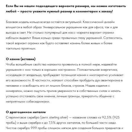
Если Вы не нашли подходящего варианта размера, мы можем изготовить
любой – просто укажите нужный размер в комментарии к заказу!
Базовая модель кольца всегда остаётся актуальной. Классический дизайн
впишется в любой образ. Универсальное украшение как для офиса, так и для
выхода в свет. Не столько популярный для масс-маркета вариант огранки
кабошон выделит Ваше кольцо среди привычных глазу украшений. Согласитесь,
такой вариант огранки как будто оставляет камень более живым и более
тактильно приятным.
О камне (вставке)
Чтобы волшебные свойства малахита проявились в полной мере, надевайте
украшения с ним только в хорошем настроении. Положительная энергетика,
исходящая от владельца, пробуждает потенциал камня и многократно усиливает
его возможности. В частности, малахит способен пробудить дух авантюризма в
человеке и освободить его от лишних блоков, страхов. Надев изделия с
минералом, можно ощутить прилив уверенности в собственных силах и начать
успешно отстаивать свое мнение, личные границы, прекратить общение с
неприятными собеседниками.
О драгоценном металле
Стерлинговое серебро (англ. sterling silver) — название сплава из 92,5% (925
пробы) и выше серебра и до 7,5% других металлов, по большей части меди.
Чистое серебро 999 пробы слишком мягкое для создания больших предметов и