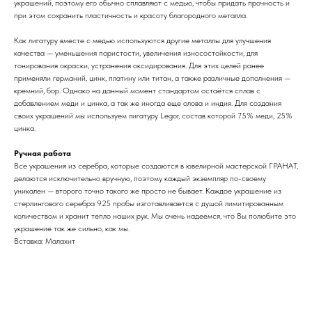
украшений, поэтому его обычно сплавляют с медью, чтобы придать прочность и
при этом сохранить пластичность и красоту благородного металла.
Как лигатуру вместе с медью используются другие металлы для улучшения
качества — уменьшения пористости, увеличения износостойкости, для
тонирования окраски, устранения оксидирования. Для этих целей ранее
применяли германий, цинк, платину или титан, а также различные дополнения —
кремний, бор. Однако на данный момент стандартом остаётся сплав с
добавлением меди и цинка, а так же иногда еще олова и индия. Для создания
своих украшений мы используем лигатуру Legor, состав которой 75% меди, 25%
цинка.
Ручная работа
Все украшения из серебра, которые создаются в ювелирной мастерской ГРАНАТ,
делаются исключительно вручную, поэтому каждый экземпляр по-своему
уникален — второго точно такого же просто не бывает. Каждое украшение из
стерлингового серебра 925 пробы изготавливается с душой лимитированным
количеством и хранит тепло наших рук. Мы очень надеемся, что Вы полюбите это
украшение так же сильно, как мы.
Вставка: Малахит