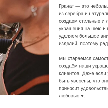
Гранат — это неболь
из серебра и натура
создаем стильные и л
украшения на шею и 
уделяем большое вни
изделий, поэтому рад
Мы стараемся самост
создаём наши украше
клиентов. Даже если
быть уверены, что он
приносит удовольств
любовью ♥️.