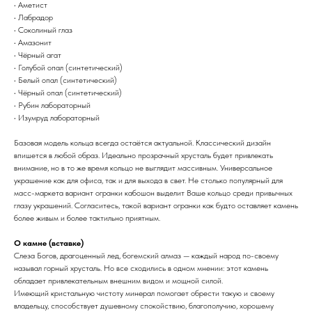
• Аметист
• Лабрадор
• Соколиный глаз
• Амазонит
• Чёрный агат
• Голубой опал (синтетический)
• Белый опал (синтетический)
• Чёрный опал (синтетический)
• Рубин лабораторный
• Изумруд лабораторный
Базовая модель кольца всегда остаётся актуальной. Классический дизайн
впишется в любой образ. Идеально прозрачный хрусталь будет привлекать
внимание, но в то же время кольцо не выглядит массивным. Универсальное
украшение как для офиса, так и для выхода в свет. Не столько популярный для
масс-маркета вариант огранки кабошон выделит Ваше кольцо среди привычных
глазу украшений. Согласитесь, такой вариант огранки как будто оставляет камень
более живым и более тактильно приятным.
О камне (вставке)
Слеза Богов, драгоценный лед, богемский алмаз — каждый народ по-своему
называл горный хрусталь. Но все сходились в одном мнении: этот камень
обладает привлекательным внешним видом и мощной силой.
Имеющий кристальную чистоту минерал помогает обрести такую и своему
владельцу, способствует душевному спокойствию, благополучию, хорошему