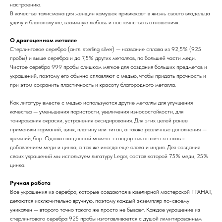
настроению.
В качестве талисмана для женщин камушек привлекает в жизнь своего владельца
удачу и благополучие, взаимную любовь и постоянство в отношениях.
О драгоценном металле
Стерлинговое серебро (англ. sterling silver) — название сплава из 92,5% (925
пробы) и выше серебра и до 7,5% других металлов, по большей части меди.
Чистое серебро 999 пробы слишком мягкое для создания больших предметов и
украшений, поэтому его обычно сплавляют с медью, чтобы придать прочность и
при этом сохранить пластичность и красоту благородного металла.
Как лигатуру вместе с медью используются другие металлы для улучшения
качества — уменьшения пористости, увеличения износостойкости, для
тонирования окраски, устранения оксидирования. Для этих целей ранее
применяли германий, цинк, платину или титан, а также различные дополнения —
кремний, бор. Однако на данный момент стандартом остаётся сплав с
добавлением меди и цинка, а так же иногда еще олова и индия. Для создания
своих украшений мы используем лигатуру Legor, состав которой 75% меди, 25%
цинка.
Ручная работа
Все украшения из серебра, которые создаются в ювелирной мастерской ГРАНАТ,
делаются исключительно вручную, поэтому каждый экземпляр по-своему
уникален — второго точно такого же просто не бывает. Каждое украшение из
стерлингового серебра 925 пробы изготавливается с душой лимитированным