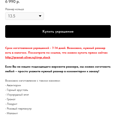
6 990
р.
Размер кольца
Купить украшение
Срок изготовления украшений - 7-14 дней. Возможно, нужный размер
есть в наличии. Посмотрите по ссылке, что можно купить прямо сейчас
http://granat-silver.ru/rings_stock
Если Вы не нашли подходящего варианта размера, мы можем изготовить
любой – просто укажите нужный размер в комментарии к заказу!
Возможно изготовление с такими камнями:
• Авантюрин
• Горный хрусталь
• Изумрудный агат
• Гранат
• Лазурит
• Розовый перламутр
• Малахит