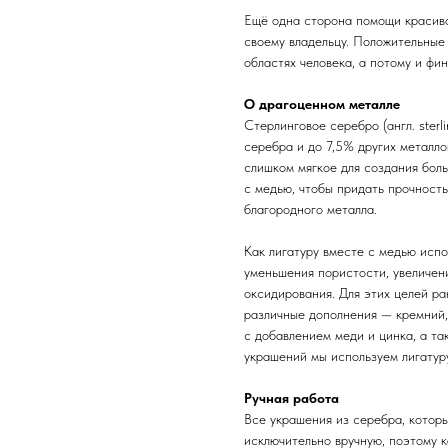
Ещё одна сторона помощи красиво
своему владельцу. Положительные
областях человека, а потому и фи
О драгоценном металле
Стерлинговое серебро (англ. sterl
серебра и до 7,5% других металл
слишком мягкое для создания бол
с медью, чтобы придать прочность
благородного металла.
Как лигатуру вместе с медью испо
уменьшения пористости, увеличени
оксидирования. Для этих целей ра
различные дополнения — кремний,
с добавлением меди и цинка, а та
украшений мы используем лигатуру
Ручная работа
Все украшения из серебра, котор
исключительно вручную, поэтому 