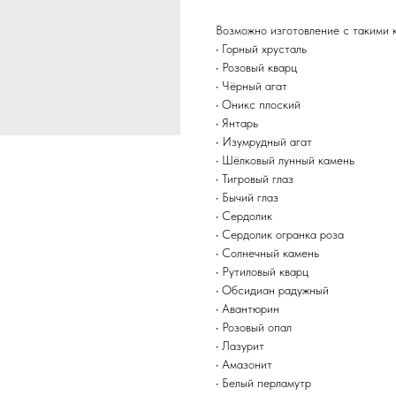
Возможно изготовление с такими 
• Горный хрусталь
• Розовый кварц
• Чёрный агат
• Оникс плоский
• Янтарь
• Изумрудный агат
• Шёлковый лунный камень
• Тигровый глаз
• Бычий глаз
• Сердолик
• Сердолик огранка роза
• Солнечный камень
• Рутиловый кварц
• Обсидиан радужный
• Авантюрин
• Розовый опал
• Лазурит
• Амазонит
• Белый перламутр