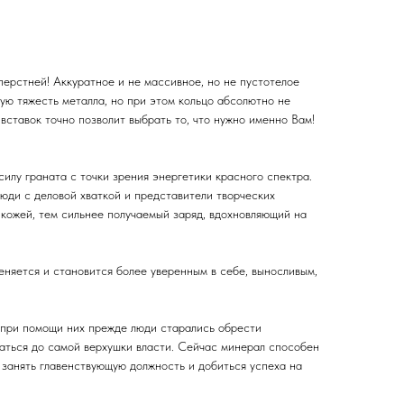
перстней! Аккуратное и не массивное, но не пустотелое
ую тяжесть металла, но при этом кольцо абсолютно не
вставок точно позволит выбрать то, что нужно именно Вам!
илу граната с точки зрения энергетики красного спектра.
юди с деловой хваткой и представители творческих
 кожей, тем сильнее получаемый заряд, вдохновляющий на
еняется и становится более уверенным в себе, выносливым,
у при помощи них прежде люди старались обрести
раться до самой верхушки власти. Сейчас минерал способен
 занять главенствующую должность и добиться успеха на