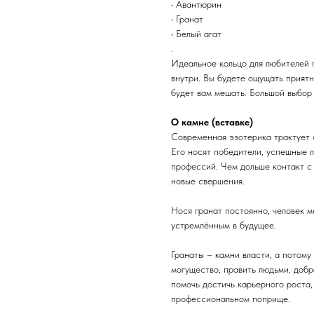
• Авантюрин
• Гранат
• Белый агат
.
Идеальное кольцо для любителей 
внутри. Вы будете ощущать приятн
будет вам мешать. Большой выбор 
О камне (вставке)
Современная эзотерика трактует с
Его носят победители, успешные л
профессий. Чем дольше контакт с
новые свершения.
Нося гранат постоянно, человек м
устремлённым в будущее.
Гранаты – камни власти, а потом
могущество, править людьми, доб
помочь достичь карьерного роста,
профессиональном поприще.