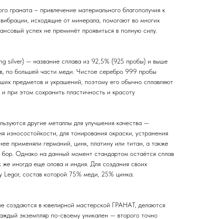
го граната – привлечение материального благополучия к
 вибрации, исходящие от минерала, помогают во многих
нансовый успех не преминёт проявиться в полную силу.
ing silver) — название сплава из 92,5% (925 пробы) и выше
ов, по большей части меди. Чистое серебро 999 пробы
ьших предметов и украшений, поэтому его обычно сплавляют
 и при этом сохранить пластичность и красоту
льзуются другие металлы для улучшения качества —
я износостойкости, для тонирования окраски, устранения
нее применяли германий, цинк, платину или титан, а также
 бор. Однако на данный момент стандартом остаётся сплав
к же иногда еще олова и индия. Для создания своих
 Legor, состав которой 75% меди, 25% цинка.
ые создаются в ювелирной мастерской ГРАНАТ, делаются
каждый экземпляр по-своему уникален — второго точно