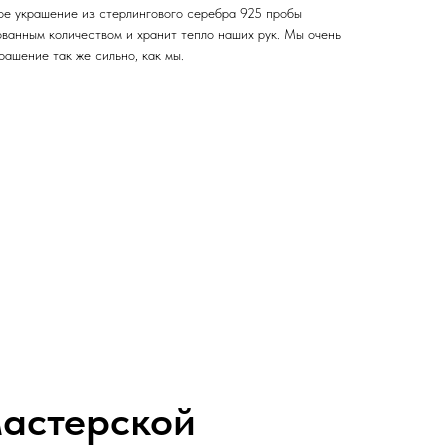
дое украшение из стерлингового серебра 925 пробы
ованным количеством и хранит тепло наших рук. Мы очень
рашение так же сильно, как мы.
астерской