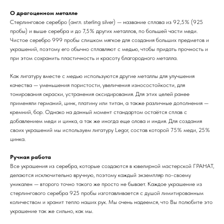
О драгоценном металле
Стерлинговое серебро (англ. sterling silver) — название сплава из 92,5% (925
пробы) и выше серебра и до 7,5% других металлов, по большей части меди.
Чистое серебро 999 пробы слишком мягкое для создания больших предметов и
украшений, поэтому его обычно сплавляют с медью, чтобы придать прочность и
при этом сохранить пластичность и красоту благородного металла.
Как лигатуру вместе с медью используются другие металлы для улучшения
качества — уменьшения пористости, увеличения износостойкости, для
тонирования окраски, устранения оксидирования. Для этих целей ранее
применяли германий, цинк, платину или титан, а также различные дополнения —
кремний, бор. Однако на данный момент стандартом остаётся сплав с
добавлением меди и цинка, а так же иногда еще олова и индия. Для создания
своих украшений мы используем лигатуру Legor, состав которой 75% меди, 25%
цинка.
Ручная работа
Все украшения из серебра, которые создаются в ювелирной мастерской ГРАНАТ,
делаются исключительно вручную, поэтому каждый экземпляр по-своему
уникален — второго точно такого же просто не бывает. Каждое украшение из
стерлингового серебра 925 пробы изготавливается с душой лимитированным
количеством и хранит тепло наших рук. Мы очень надеемся, что Вы полюбите это
украшение так же сильно, как мы.