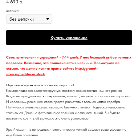
4 690
р.
цепочка
Купить украшение
Срок изготовления украшений - 7-14 дней. У нас большой выбор готовых
подвесок. Возможно, эта подвеска есть в наличии. Посмотрите по
ссылке, что можно купить прямо сейчас
http://granat-
silver.ru/necklaces_stock
Идеальное признание в любви выглядит так!
Каждая подвеска делается вручную, поэтому форма всегда немного разная.
Когда мы придумывали это украшение, хотели сделать его максимально простым.
И идеальным решением стало просто раскатать в вальцах каплю серебра.
Получилось очень незамысловато, но безумно стильно! Подвеска невероятно
тактильная. Даже на фото видна её толщина и плавность линий. Вы будете
постоянно крутить её в руках, а это очень успокаивает.
Яркий акцент из природных и синтетических камней сделает ваше украшение
ещё более заметным.