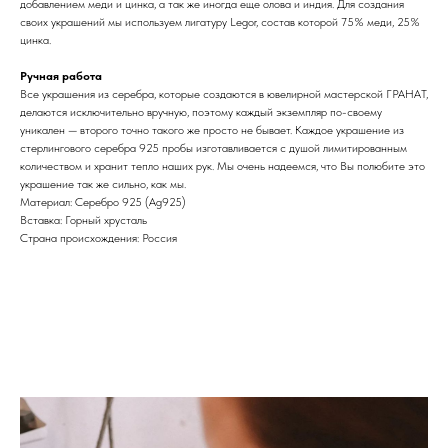
добавлением меди и цинка, а так же иногда еще олова и индия. Для создания
своих украшений мы используем лигатуру Legor, состав которой 75% меди, 25%
цинка.
Ручная работа
Все украшения из серебра, которые создаются в ювелирной мастерской ГРАНАТ,
делаются исключительно вручную, поэтому каждый экземпляр по-своему
уникален — второго точно такого же просто не бывает. Каждое украшение из
стерлингового серебра 925 пробы изготавливается с душой лимитированным
количеством и хранит тепло наших рук. Мы очень надеемся, что Вы полюбите это
украшение так же сильно, как мы.
Материал: Cеребро 925 (Ag925)
Вставка: Горный хрусталь
Страна происхождения: Россия