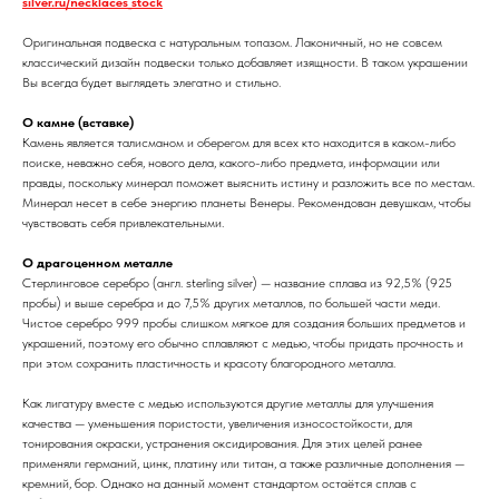
silver.ru/necklaces_stock
Оригинальная подвеска с натуральным топазом. Лаконичный, но не совсем
классический дизайн подвески только добавляет изящности. В таком украшении
Вы всегда будет выглядеть элегатно и стильно.
О камне (вставке)
Камень является талисманом и оберегом для всех кто находится в каком-либо
поиске, неважно себя, нового дела, какого-либо предмета, информации или
правды, поскольку минерал поможет выяснить истину и разложить все по местам.
Минерал несет в себе энергию планеты Венеры. Рекомендован девушкам, чтобы
чувствовать себя привлекательными.
О драгоценном металле
Стерлинговое серебро (англ. sterling silver) — название сплава из 92,5% (925
пробы) и выше серебра и до 7,5% других металлов, по большей части меди.
Чистое серебро 999 пробы слишком мягкое для создания больших предметов и
украшений, поэтому его обычно сплавляют с медью, чтобы придать прочность и
при этом сохранить пластичность и красоту благородного металла.
Как лигатуру вместе с медью используются другие металлы для улучшения
качества — уменьшения пористости, увеличения износостойкости, для
тонирования окраски, устранения оксидирования. Для этих целей ранее
применяли германий, цинк, платину или титан, а также различные дополнения —
кремний, бор. Однако на данный момент стандартом остаётся сплав с