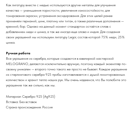
Как лигатуру вместе с медью используются другие металлы для улучшения
качества — уменьшения пористости, увеличения износостойкости, для
тонирования окраски, устранения оксидирования. Для этих целей ранее
применяли германий, цинк, платину или титан, а также различные дополнения —
кремний, бор. Однако на данный момент стандартом остаётся сплав с
добавлением меди и цинка, а так же иногда еще олова и индия. Для создания
своих украшений мы используем лигатуру Legor, состав которой 75% меди, 25%
цинка.
Ручная работа
Все украшения из серебра, которые создаются в ювелирной мастерской
MELOGRANO, делаются исключительно вручную, поэтому каждый экземпляр по-
своему уникален — второго точно такого же просто не бывает. Каждое украшение
из стерлингового серебра 925 пробы изготавливается с душой лимитированным
количеством и хранит тепло наших рук. Мы очень надеемся, что Вы полюбите это
украшение так же сильно, как мы.
Материал: Cеребро 925 (Ag925)
Вставка: Без вставок
Страна происхождения: Россия