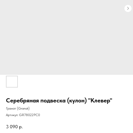
Серебряная подвеска (кулон) "Клевер"
Гранат (Granat)
Артикул:
GR78022PC0
3 090
р.