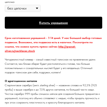
цепочка
Купить украшение
Срок изготовления украшений - 7-14 дней. У нас большой выбор готовых
подвесок. Возможно, эта подвеска есть в наличии. Посмотрите по
ссылке, что можно купить прямо сейчас
http://granat-
silver.ru/necklaces_stock
Четырехлистный клевер - самый известный талисман на привлечение удачи.
Считается, чем ближе оберег будет располагаться к голове, тем больше
положительных и созидательных мыслей будет у его владельца. Отличный
подарок-талисман для себя, подружки, коллеги!
О драгоценном металле
Стерлинговое серебро (англ. sterling silver) — название сплава из 92,5% (925
пробы) и выше серебра и до 7,5% других металлов, по большей части меди.
Чистое серебро 999 пробы слишком мягкое для создания больших предметов и
украшений, поэтому его обычно сплавляют с медью, чтобы придать прочность и
при этом сохранить пластичность и красоту благородного металла.