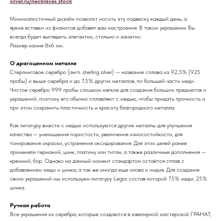
silver.ru/necklaces_stock
Минималистичный дизайн позволит носить эту подвеску каждый день, а
яркие вставки из фианитов добавят вам настроения. В таком украшении Вы
всегда будет выглядеть элегантно, стильно и заметно.
Размер камня 8х6 мм.
О драгоценном металле
Стерлинговое серебро (англ. sterling silver) — название сплава из 92,5% (925
пробы) и выше серебра и до 7,5% других металлов, по большей части меди.
Чистое серебро 999 пробы слишком мягкое для создания больших предметов и
украшений, поэтому его обычно сплавляют с медью, чтобы придать прочность и
при этом сохранить пластичность и красоту благородного металла.
Как лигатуру вместе с медью используются другие металлы для улучшения
качества — уменьшения пористости, увеличения износостойкости, для
тонирования окраски, устранения оксидирования. Для этих целей ранее
применяли германий, цинк, платину или титан, а также различные дополнения —
кремний, бор. Однако на данный момент стандартом остаётся сплав с
добавлением меди и цинка, а так же иногда еще олова и индия. Для создания
своих украшений мы используем лигатуру Legor, состав которой 75% меди, 25%
цинка.
Ручная работа
Все украшения из серебра, которые создаются в ювелирной мастерской ГРАНАТ,