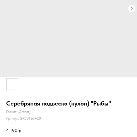
Серебряная подвеска (кулон) "Рыбы"
Гранат (Granat)
Артикул:
GR78126PC0
4 190
р.