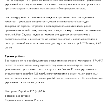
украшений, поэтому его обычно сплавляют с медью, чтобы придать прочность и
при этом сохранить пластичность и красоту благородного металла.
Как лигатуру вместе с медью используются другие металлы для улучшения
качества — уменьшения пористости, увеличения износостойкости, для
тонирования окраски, устранения оксидирования. Для этих целей ранее
применяли германий, цинк, платину или титан, а также различные дополнения —
кремний, бор. Однако на данный момент стандартом остаётся сплав с
добавлением меди и цинка, а так же иногда еще олова и индия. Для создания
своих украшений мы используем лигатуру Legor, состав которой 75% меди, 25%
цинка.
Ручная работа
Все украшения из серебра, которые создаются в ювелирной мастерской ГРАНАТ,
делаются исключительно вручную, поэтому каждый экземпляр по-своему
уникален — второго точно такого же просто не бывает. Каждое украшение из
стерлингового серебра 925 пробы изготавливается с душой лимитированным
количеством и хранит тепло наших рук. Мы очень надеемся, что Вы полюбите это
украшение так же сильно, как мы.
Материал: Cеребро 925 (Ag925)
Вставка: Без вставок
Страна происхождения: Россия