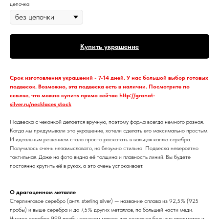
цепочка
Купить украшение
Срок изготовления украшений - 7-14 дней. У нас большой выбор готовых
подвесок. Возможно, эта подвеска есть в наличии. Посмотрите по
ссылке, что можно купить прямо сейчас
http://granat-
silver.ru/necklaces_stock
Подвеска с чеканкой делается вручную, поэтому форма всегда немного разная.
Когда мы придумывали это украшение, хотели сделать его максимально простым.
И идеальным решением стало просто раскатать в вальцах каплю серебра.
Получилось очень незамысловато, но безумно стильно! Подвеска невероятно
тактильная. Даже на фото видна её толщина и плавность линий. Вы будете
постоянно крутить её в руках, а это очень успокаивает.
О драгоценном металле
Стерлинговое серебро (англ. sterling silver) — название сплава из 92,5% (925
пробы) и выше серебра и до 7,5% других металлов, по большей части меди.
Чистое серебро 999 пробы слишком мягкое для создания больших предметов и