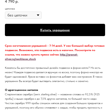
4 790
р.
цепочка
Купить украшение
Срок изготовления украшений - 7-14 дней. У нас большой выбор готовых
подвесок. Возможно, эта подвеска есть в наличии. Посмотрите по
ссылке, что можно купить прямо сейчас
http://granat-
silver.ru/necklaces_stock
Казалось бы достаточно привычный дизайн подвески в форме капли? Но есть
нюанс! Каждая подвеска делается вручную из воска, поэтому форма никогда не
будет одинаковой. Яркие вставки из фианитов добавят вам настроения. В таком
украшении Вы всегда будет выглядеть элегантно, стильно и заметно.
О драгоценном металле
Стерлинговое серебро (англ. sterling silver) — название сплава из 92,5% (925
пробы) и выше серебра и до 7,5% других металлов, по большей части меди.
Чистое серебро 999 пробы слишком мягкое для создания больших предметов и
украшений, поэтому его обычно сплавляют с медью, чтобы придать прочность и