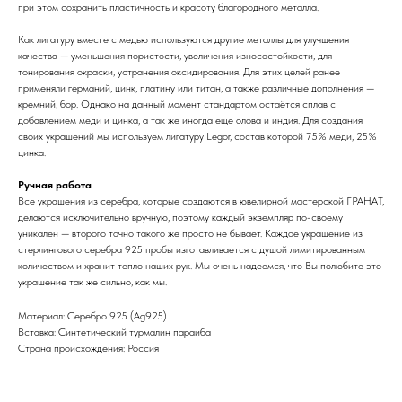
при этом сохранить пластичность и красоту благородного металла.
Как лигатуру вместе с медью используются другие металлы для улучшения
качества — уменьшения пористости, увеличения износостойкости, для
тонирования окраски, устранения оксидирования. Для этих целей ранее
применяли германий, цинк, платину или титан, а также различные дополнения —
кремний, бор. Однако на данный момент стандартом остаётся сплав с
добавлением меди и цинка, а так же иногда еще олова и индия. Для создания
своих украшений мы используем лигатуру Legor, состав которой 75% меди, 25%
цинка.
Ручная работа
Все украшения из серебра, которые создаются в ювелирной мастерской ГРАНАТ,
делаются исключительно вручную, поэтому каждый экземпляр по-своему
уникален — второго точно такого же просто не бывает. Каждое украшение из
стерлингового серебра 925 пробы изготавливается с душой лимитированным
количеством и хранит тепло наших рук. Мы очень надеемся, что Вы полюбите это
украшение так же сильно, как мы.
Материал: Cеребро 925 (Ag925)
Вставка: Синтетический турмалин параиба
Страна происхождения: Россия