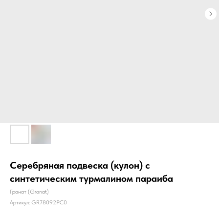
Серебряная подвеска (кулон) с
синтетическим турмалином параиба
Гранат (Granat)
Артикул:
GR78092PC0