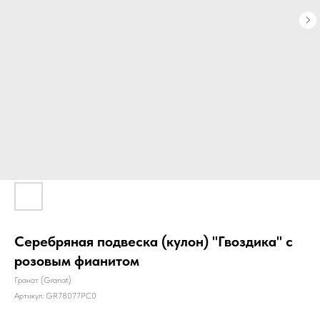
Серебряная подвеска (кулон) "Гвоздика" с
розовым фианитом
Гранат (Granat)
Артикул:
GR78077PC0