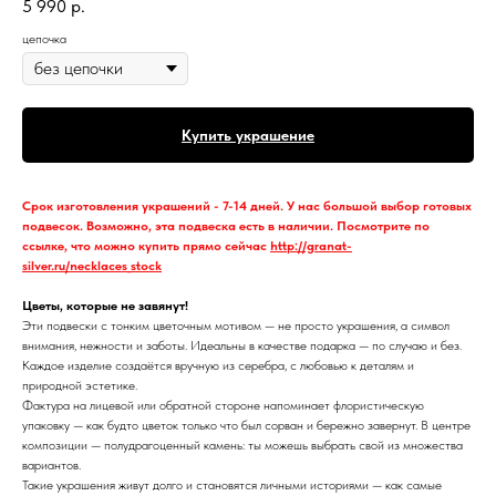
5 990
р.
цепочка
Купить украшение
Срок изготовления украшений - 7-14 дней. У нас большой выбор готовых
подвесок. Возможно, эта подвеска есть в наличии. Посмотрите по
ссылке, что можно купить прямо сейчас
http://granat-
silver.ru/necklaces_stock
Цветы, которые не завянут!
Эти подвески с тонким цветочным мотивом — не просто украшения, а символ
внимания, нежности и заботы. Идеальны в качестве подарка — по случаю и без.
Каждое изделие создаётся вручную из серебра, с любовью к деталям и
природной эстетике.
Фактура на лицевой или обратной стороне напоминает флористическую
упаковку — как будто цветок только что был сорван и бережно завернут. В центре
композиции — полудрагоценный камень: ты можешь выбрать свой из множества
вариантов.
Такие украшения живут долго и становятся личными историями — как самые