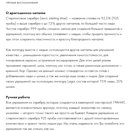
тёплые воспоминания.
О драгоценном металле
Стерлинговое серебро (англ. sterling silver) — название сплава из 92,5% (925
пробы) и выше серебра и до 7,5% других металлов, по большей части меди.
Чистое серебро 999 пробы слишком мягкое для создания больших предметов и
украшений, поэтому его обычно сплавляют с медью, чтобы придать прочность и
при этом сохранить пластичность и красоту благородного металла.
Как лигатуру вместе с медью используются другие металлы для улучшения
качества — уменьшения пористости, увеличения износостойкости, для
тонирования окраски, устранения оксидирования. Для этих целей ранее
применяли германий, цинк, платину или титан, а также различные дополнения —
кремний, бор. Однако на данный момент стандартом остаётся сплав с
добавлением меди и цинка, а так же иногда еще олова и индия. Для создания
своих украшений мы используем лигатуру Legor, состав которой 75% меди, 25%
цинка.
Ручная работа
Все украшения из серебра, которые создаются в ювелирной мастерской ГРАНАТ,
делаются исключительно вручную, поэтому каждый экземпляр по-своему
уникален — второго точно такого же просто не бывает. Каждое украшение из
стерлингового серебра 925 пробы изготавливается с душой лимитированным
количеством и хранит тепло наших рук. Мы очень надеемся, что Вы полюбите это
украшение так же сильно, как мы.