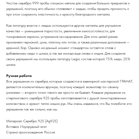
Чистое серебро 999 пробы слишком мягкое для создания больших предметов и
украшений, поэтому его обычно сплавляют с медью, чтобы придать прочность и
при этом сохранить пластичность и красоту благородного металла.
Как лигатуру вместе с медью используются другие металлы для улучшения
качества — уменьшения пористости, увеличения износостойкости, для
тонирования окраски, устранения оксидирования. Для этих целей ранее
применяли германий, цинк, платину или титан, а также различные дополнения —
кремний, бор. Однако на данный момент стандартом остаётся сплав с
добавлением меди и цинка, а так же иногда еще олова и индия. Для создания
своих украшений мы используем лигатуру Legor, состав которой 75% меди, 25%
цинка.
Ручная работа
Все украшения из серебра, которые создаются в ювелирной мастерской ГРАНАТ,
делаются исключительно вручную, поэтому каждый экземпляр по-своему
уникален — второго точно такого же просто не бывает. Каждое украшение из
стерлингового серебра 925 пробы изготавливается с душой лимитированным
количеством и хранит тепло наших рук. Мы очень надеемся, что Вы полюбите это
украшение так же сильно, как мы.
Материал: Cеребро 925 (Ag925)
Вставка: Изумрудный агат
Страна происхождения: Россия