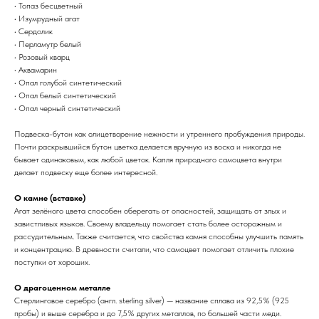
• Топаз бесцветный
• Изумрудный агат
• Сердолик
• Перламутр белый
• Розовый кварц
• Аквамарин
• Опал голубой синтетический
• Опал белый синтетический
• Опал черный синтетический
Подвеска-бутон как олицетворение нежности и утреннего пробуждения природы.
Почти раскрывшийся бутон цветка делается вручную из воска и никогда не
бывает одинаковым, как любой цветок. Капля природного самоцвета внутри
делает подвеску еще более интересной.
О камне (вставке)
Агат зелёного цвета способен оберегать от опасностей, защищать от злых и
завистливых языков. Своему владельцу помогает стать более осторожным и
рассудительным. Также считается, что свойства камня способны улучшить память
и концентрацию. В древности считали, что самоцвет помогает отличить плохие
поступки от хороших.
О драгоценном металле
Стерлинговое серебро (англ. sterling silver) — название сплава из 92,5% (925
пробы) и выше серебра и до 7,5% других металлов, по большей части меди.