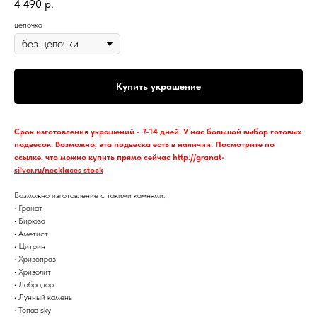
4 490
р.
цепочка
Купить украшение
Срок изготовления украшений - 7-14 дней. У нас большой выбор готовых
подвесок. Возможно, эта подвеска есть в наличии. Посмотрите по
ссылке, что можно купить прямо сейчас
http://granat-
silver.ru/necklaces_stock
Возможно изготовление с такими камнями:
• Гранат
• Бирюза
• Аметист
• Цитрин
• Хризопраз
• Хризолит
• Лабрадор
• Лунный камень
• Топаз sky