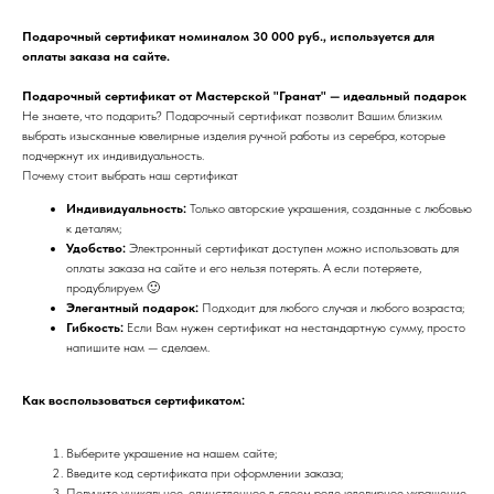
Подарочный сертификат номиналом 30 000 руб., используется для
оплаты заказа на сайте.
Подарочный сертификат от Мастерской "Гранат" — идеальный подарок
Не знаете, что подарить? Подарочный сертификат позволит Вашим близким
выбрать изысканные ювелирные изделия ручной работы из серебра, которые
подчеркнут их индивидуальность.
Почему стоит выбрать наш сертификат
Индивидуальность:
Только авторские украшения, созданные с любовью
к деталям;
Удобство:
Электронный сертификат доступен можно использовать для
оплаты заказа на сайте и его нельзя потерять. А если потеряете,
продублируем 🙂
Элегантный подарок:
Подходит для любого случая и любого возраста;
Гибкость:
Если Вам нужен сертификат на нестандартную сумму, просто
напишите нам — сделаем.
Как воспользоваться сертификатом:
Выберите украшение на нашем сайте;
Введите код сертификата при оформлении заказа;
Получите уникальное, единственное в своем роде ювелирное украшение.