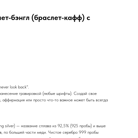
ет-бэнгл (браслет-кафф) с
ever look back".
анесение гравировкой (любые шрифты). Создай свое
, аффирмация или просто что-то важное может быть всегда
ing silver) — название сплава из 92,5% (925 пробы) и выше
ов, по большей части меди. Чистое серебро 999 пробы