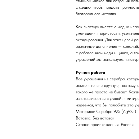
слишком мягкое для создания бол
с медью, чтобы придать прочность
благородного металла.
Как лигатуру вместе с медью испо
уменьшения пористости, увеличени
оксидирования. Для этих целей ра
различные дополнения — кремний,
с добавлением меди и цинка, а та
украшений мы используем лигатуру
Ручная работа
Все украшения из серебра, котор
исключительно вручную, поэтому 
такого же просто не бывает. Каж
изготавливается с душой лимитир
надеемся, что Вы полюбите это ук
Материал: Cеребро 925 (Ag925)
Вставка: Без вставок
Страна происхождения: Россия